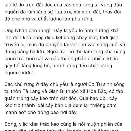
tác tự do trên đất dốc của các chủ rừng tại vùng đầu
nguồn đã làm tăng sự rửa trôi, xói mòn đất, thay đổi
độ che phủ và chất lượng lớp phủ rừng.
Ông Nhân cho rằng: “Ðây là yếu tố ảnh hưởng khá
lớn đến khả năng điều tiết dòng chảy mặt, thời gian
truyền lũ, mức độ chuyển tải vật liệu vào sông suối và
đồng bằng hạ lưu. Ngoài ra, có thể làm tăng khả năng
cuốn trôi bùn cát và các thành phần ô nhiễm khác
gây bồi lắng lòng hồ, ảnh hưởng đến chất lượng
nguồn nước”.
Các chủ rừng ở đây chủ yếu là người Cơ Tu sinh sống
tại thôn Tà Lang và Giàn Bí thuộc xã Hòa Bắc, có tập
quán trồng cây keo trên đất dốc. Qua bao đời, cây
keo trở thành loài cây bản địa đem lại “miếng cơm,
manh áo” cho đồng bào nơi đây.
Song, việc khai thác keo cũng là nỗi muộn phiền của
người dân, vì cách thức thu hoạch keo là đồng loạt,