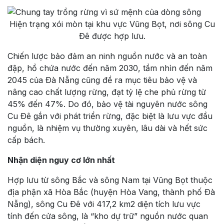
Hiện trạng xói mòn tại khu vực Vũng Bọt, nơi sông Cu
Ðê được hợp lưu.
Chiến lược bảo đảm an ninh nguồn nước và an toàn
đập, hồ chứa nước đến năm 2030, tầm nhìn đến năm
2045 của Ðà Nẵng cũng đề ra mục tiêu bảo vệ và
nâng cao chất lượng rừng, đạt tỷ lệ che phủ rừng từ
45% đến 47%. Do đó, bảo vệ tài nguyên nước sông
Cu Ðê gắn với phát triển rừng, đặc biệt là lưu vực đầu
nguồn, là nhiệm vụ thường xuyên, lâu dài và hết sức
cấp bách.
Nhận diện nguy cơ lớn nhất
Hợp lưu từ sông Bắc và sông Nam tại Vũng Bọt thuộc
địa phận xã Hòa Bắc (huyện Hòa Vang, thành phố Ðà
Nẵng), sông Cu Ðê với 417,2 km2 diện tích lưu vực
tính đến cửa sông, là “kho dự trữ” nguồn nước quan