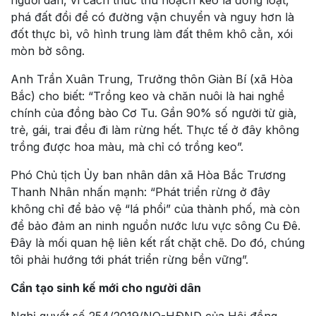
phá đất đồi để có đường vận chuyển và nguy hơn là
đốt thực bì, vô hình trung làm đất thêm khô cằn, xói
mòn bờ sông.
Anh Trần Xuân Trung, Trưởng thôn Giàn Bí (xã Hòa
Bắc) cho biết: “Trồng keo và chăn nuôi là hai nghề
chính của đồng bào Cơ Tu. Gần 90% số người từ già,
trẻ, gái, trai đều đi làm rừng hết. Thực tế ở đây không
trồng được hoa màu, mà chỉ có trồng keo”.
Phó Chủ tịch Ủy ban nhân dân xã Hòa Bắc Trương
Thanh Nhân nhấn mạnh: “Phát triển rừng ở đây
không chỉ để bảo vệ “lá phổi” của thành phố, mà còn
để bảo đảm an ninh nguồn nước lưu vực sông Cu Ðê.
Ðây là mối quan hệ liên kết rất chặt chẽ. Do đó, chúng
tôi phải hướng tới phát triển rừng bền vững”.
Cần tạo sinh kế mới cho người dân
Nghị quyết số 254/2019/NQ-HÐND của Hội đồng