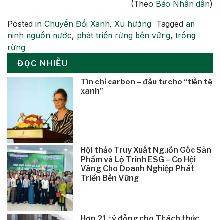
(Theo
Báo Nhân dân
)
Posted in
Chuyển Đổi Xanh
,
Xu hướng
Tagged
an
ninh nguồn nước
,
phát triển rừng bền vững
,
trồng
rừng
ĐỌC NHIỀU
Tín chỉ carbon – đầu tư cho “tiền tệ
xanh”
Hội thảo Truy Xuất Nguồn Gốc Sản
Phẩm và Lộ Trình ESG – Cơ Hội
Vàng Cho Doanh Nghiệp Phát
Triển Bền Vững
Hơn 21 tỷ đồng cho Thách thức