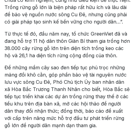
Trồng rừng gỗ lớn là biện pháp rất hữu ích và lâu dài
để bảo vệ nguồn nước sông Cu Ðê, nhưng cũng phải
có giải pháp tạo sinh kế bền vững cho người dân…”.
Từ thực tế đó, đầu năm nay, tổ chức GreenViet đã và
đang hỗ trợ 11 hộ dân thôn Giàn Bí tham gia trồng hơn
38.000 cây rừng gỗ lớn trên diện tích trồng keo các
hộ và 26,1 ha diện tích rừng cộng đồng của thôn.
Ðể những mầm cây sao đen tiếp tục phủ trọc những
mảng đồi khô cằn, góp phần bảo vệ tài nguyên nước
lưu vực sông Cu Ðê, Phó Chủ tịch Ủy ban nhân dân
xã Hòa Bắc Trương Thanh Nhân cho biết, Hòa Bắc sẽ
tiếp tục triển khai các dự án trồng rừng thay thế ở các
tiểu khu trên địa bàn xã, mở các hội thảo để người
dân thay đổi nhận thức; đồng thời, báo cáo đề xuất
với cấp trên nâng mức hỗ trợ đầu tư phát triển rừng
gỗ lớn để người dân mạnh dạn tham gia.