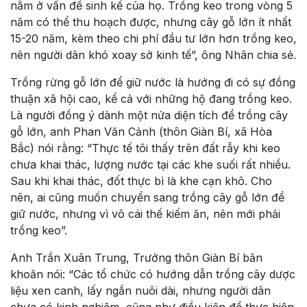
nằm ở vấn đề sinh kế của họ. Trồng keo trong vòng 5
năm có thể thu hoạch được, nhưng cây gỗ lớn ít nhất
15-20 năm, kèm theo chi phí đầu tư lớn hơn trồng keo,
nên người dân khó xoay sở kinh tế”, ông Nhân chia sẻ.
Trồng rừng gỗ lớn để giữ nước là hướng đi có sự đồng
thuận xã hội cao, kể cả với những hộ đang trồng keo.
Là người đồng ý dành một nửa diện tích để trồng cây
gỗ lớn, anh Phan Văn Cảnh (thôn Giàn Bí, xã Hòa
Bắc) nói rằng: “Thực tế tôi thấy trên đất rẫy khi keo
chưa khai thác, lượng nước tại các khe suối rất nhiều.
Sau khi khai thác, đốt thực bì là khe cạn khô. Cho
nên, ai cũng muốn chuyển sang trồng cây gỗ lớn để
giữ nước, nhưng vì vô cái thế kiếm ăn, nên mới phải
trồng keo”.
Anh Trần Xuân Trung, Trưởng thôn Giàn Bí băn
khoăn nói: “Các tổ chức có hướng dẫn trồng cây dược
liệu xen canh, lấy ngắn nuôi dài, nhưng người dân
chưa có kinh nghiệm, cũng như điều kiện để thực hiện.