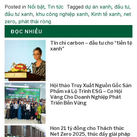
Posted in
Nổi bật
,
Tin tức
Tagged
dự án xanh
,
đầu tư
,
đầu tư xanh
,
khu công nghiệp xanh
,
Kinh tế xanh
,
net
zero
,
phát thải ròng
ĐỌC NHIỀU
Tín chỉ carbon – đầu tư cho “tiền tệ
xanh”
Hội thảo Truy Xuất Nguồn Gốc Sản
Phẩm và Lộ Trình ESG – Cơ Hội
Vàng Cho Doanh Nghiệp Phát
Triển Bền Vững
Hơn 21 tỷ đồng cho Thách thức
Net Zero 2025, thúc đẩy giải pháp