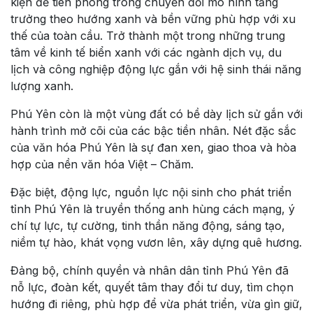
kiện để tiên phong trong chuyển đổi mô hình tăng
trưởng theo hướng xanh và bền vững phù hợp với xu
thế của toàn cầu. Trở thành một trong những trung
tâm về kinh tế biển xanh với các ngành dịch vụ, du
lịch và công nghiệp động lực gắn với hệ sinh thái năng
lượng xanh.
Phú Yên còn là một vùng đất có bề dày lịch sử gắn với
hành trình mở cõi của các bậc tiền nhân. Nét đặc sắc
của văn hóa Phú Yên là sự đan xen, giao thoa và hòa
hợp của nền văn hóa Việt – Chăm.
Đặc biệt, động lực, nguồn lực nội sinh cho phát triển
tỉnh Phú Yên là truyền thống anh hùng cách mạng, ý
chí tự lực, tự cường, tinh thần năng động, sáng tạo,
niềm tự hào, khát vọng vươn lên, xây dựng quê hương.
Đảng bộ, chính quyền và nhân dân tỉnh Phú Yên đã
nỗ lực, đoàn kết, quyết tâm thay đổi tư duy, tìm chọn
hướng đi riêng, phù hợp để vừa phát triển, vừa gìn giữ,