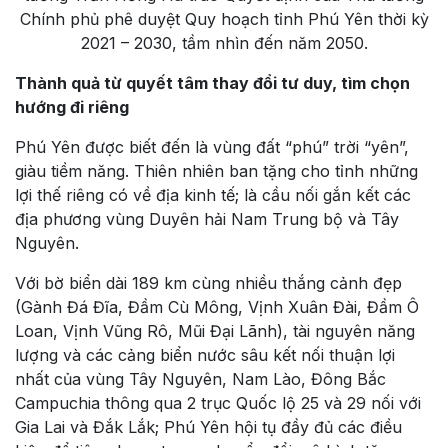
Chính phủ phê duyệt Quy hoạch tỉnh Phú Yên thời kỳ
2021 – 2030, tầm nhìn đến năm 2050.
Thành quả từ quyết tâm thay đổi tư duy, tìm chọn
hướng đi riêng
Phú Yên được biết đến là vùng đất “phú” trời “yên”,
giàu tiềm năng. Thiên nhiên ban tặng cho tỉnh những
lợi thế riêng có về địa kinh tế; là cầu nối gắn kết các
địa phương vùng Duyên hải Nam Trung bộ và Tây
Nguyên.
Với bờ biển dài 189 km cùng nhiều thắng cảnh đẹp
(Gành Đá Đĩa, Đầm Cù Mông, Vịnh Xuân Đài, Đầm Ô
Loan, Vịnh Vũng Rô, Mũi Đại Lãnh), tài nguyên năng
lượng và các cảng biển nước sâu kết nối thuận lợi
nhất của vùng Tây Nguyên, Nam Lào, Đông Bắc
Campuchia thông qua 2 trục Quốc lộ 25 và 29 nối với
Gia Lai và Đắk Lắk; Phú Yên hội tụ đầy đủ các điều