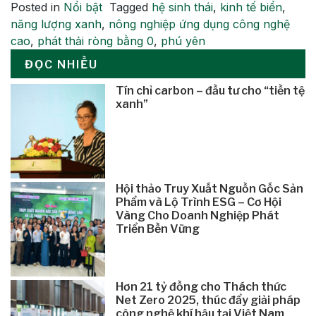
Posted in
Nổi bật
Tagged
hệ sinh thái
,
kinh tế biển
,
năng lượng xanh
,
nông nghiệp ứng dụng công nghệ
cao
,
phát thải ròng bằng 0
,
phú yên
ĐỌC NHIỀU
Tín chỉ carbon – đầu tư cho “tiền tệ
xanh”
Hội thảo Truy Xuất Nguồn Gốc Sản
Phẩm và Lộ Trình ESG – Cơ Hội
Vàng Cho Doanh Nghiệp Phát
Triển Bền Vững
Hơn 21 tỷ đồng cho Thách thức
Net Zero 2025, thúc đẩy giải pháp
công nghệ khí hậu tại Việt Nam