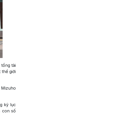
tổng tài
thế giới
a Mizuho
g kỷ lục
n con số