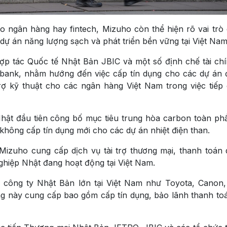
o ngân hàng hay fintech, Mizuho còn thể hiện rõ vai trò
dự án năng lượng sạch và phát triển bền vững tại Việt Nam
 tác Quốc tế Nhật Bản JBIC và một số định chế tài ch
ombank, nhằm hướng đến việc cấp tín dụng cho các dự án đ
rợ kỹ thuật cho các ngân hàng Việt Nam trong việc tiếp
ật đầu tiên công bố mục tiêu trung hòa carbon toàn ph
hông cấp tín dụng mới cho các dự án nhiệt điện than.
Mizuho cung cấp dịch vụ tài trợ thương mại, thanh toán 
ghiệp Nhật đang hoạt động tại Việt Nam.
 công ty Nhật Bản lớn tại Việt Nam như Toyota, Canon
 này cung cấp bao gồm cấp tín dụng, bảo lãnh thanh to