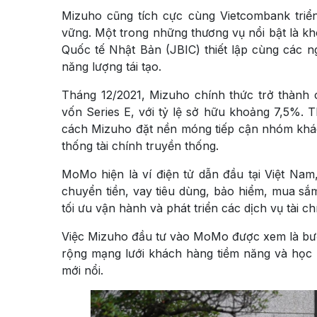
Mizuho cũng tích cực cùng Vietcombank triển
vững. Một trong những thương vụ nổi bật là 
Quốc tế Nhật Bản (JBIC) thiết lập cùng các 
năng lượng tái tạo.
Tháng 12/2021, Mizuho chính thức trở thành 
vốn Series E, với tỷ lệ sở hữu khoảng 7,5%. 
cách Mizuho đặt nền móng tiếp cận nhóm khác
thống tài chính truyền thống.
MoMo hiện là ví điện tử dẫn đầu tại Việt Nam
chuyển tiền, vay tiêu dùng, bảo hiểm, mua 
tối ưu vận hành và phát triển các dịch vụ tài c
Việc Mizuho đầu tư vào MoMo được xem là bướ
rộng mạng lưới khách hàng tiềm năng và học hỏi
mới nổi.