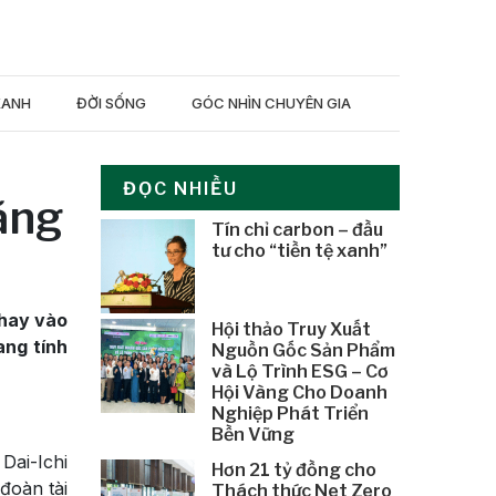
XANH
ĐỜI SỐNG
GÓC NHÌN CHUYÊN GIA
ĐỌC NHIỀU
ặng
Tín chỉ carbon – đầu
tư cho “tiền tệ xanh”
Thay vào
Hội thảo Truy Xuất
ang tính
Nguồn Gốc Sản Phẩm
và Lộ Trình ESG – Cơ
Hội Vàng Cho Doanh
Nghiệp Phát Triển
Bền Vững
Dai-Ichi
Hơn 21 tỷ đồng cho
đoàn tài
Thách thức Net Zero