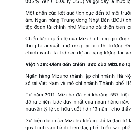
885 tỷ Yên (~6,08 tỷ USD) và gọi đây là mức lợi
Một phần của kết quả tích cực đến từ môi trườn
âm. Ngân hàng Trung ương Nhật Bản (BOJ) chí
tập đoàn tài chính như Mizuho cải thiện biên l
Chiến lược quốc tế của Mizuho trong giai đoạ
thu phi lãi suất, mở rộng tại các thị trường
chính xanh, tài trợ các dự án năng lượng tái tạ
Việt Nam: Điểm đến chiến lược của Mizuho t
Ngân hàng Mizuho thành lập chi nhánh Hà Nội 
sở tại Việt Nam và mở chi nhánh Thành phố H
Từ năm 2011, Mizuho đã chi khoảng 567 triệ
đông chiến lược duy nhất của ngân hàng này. 
nguyên tỷ lệ sở hữu suốt hơn 13 năm, cho thấy
Sự hiện diện của Mizuho không chỉ là đầu tư
quy trình vận hành hiện đại, phát triển sản ph