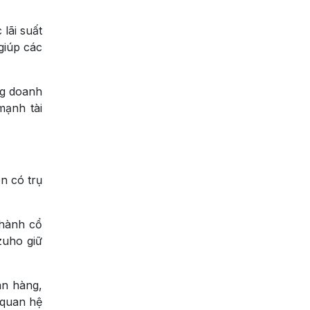
lãi suất
giúp các
ng doanh
mạnh tài
n có trụ
thành cổ
zuho giữ
ân hàng,
 quan hệ