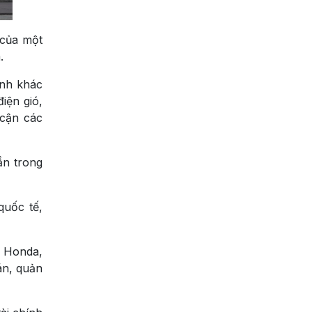
 của một
.
ính khác
iện gió,
 cận các
ần trong
quốc tế,
, Honda,
án, quản