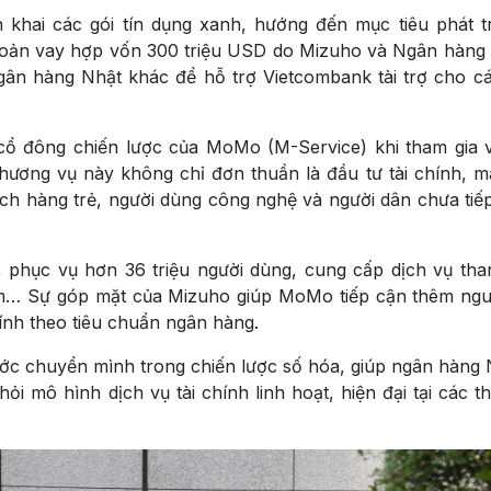
 khai các gói tín dụng xanh, hướng đến mục tiêu phát t
khoản vay hợp vốn 300 triệu USD do Mizuho và Ngân hàng
ngân hàng Nhật khác để hỗ trợ Vietcombank tài trợ cho c
cổ đông chiến lược của MoMo (M-Service) khi tham gia 
Thương vụ này không chỉ đơn thuần là đầu tư tài chính, m
h hàng trẻ, người dùng công nghệ và người dân chưa tiế
, phục vụ hơn 36 triệu người dùng, cung cấp dịch vụ tha
sắm… Sự góp mặt của Mizuho giúp MoMo tiếp cận thêm ng
hính theo tiêu chuẩn ngân hàng.
c chuyển mình trong chiến lược số hóa, giúp ngân hàng
 mô hình dịch vụ tài chính linh hoạt, hiện đại tại các th