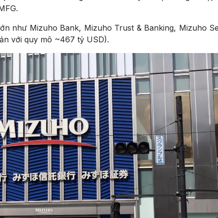
SMFG.
lớn như Mizuho Bank, Mizuho Trust & Banking, Mizuho Sec
sản với quy mô ~467 tỷ USD).