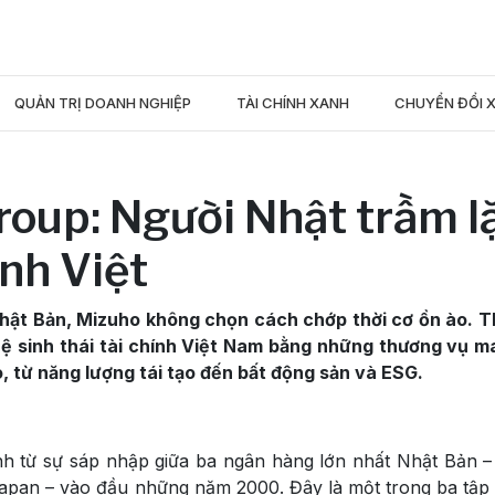
QUẢN TRỊ DOANH NGHIỆP
TÀI CHÍNH XANH
CHUYỂN ĐỔI 
roup: Người Nhật trầm l
ính Việt
 Nhật Bản, Mizuho không chọn cách chớp thời cơ ồn ào. 
 sinh thái tài chính Việt Nam bằng những thương vụ m
 từ năng lượng tái tạo đến bất động sản và ESG.
h từ sự sáp nhập giữa ba ngân hàng lớn nhất Nhật Bản – 
Japan – vào đầu những năm 2000. Đây là một trong ba tập 