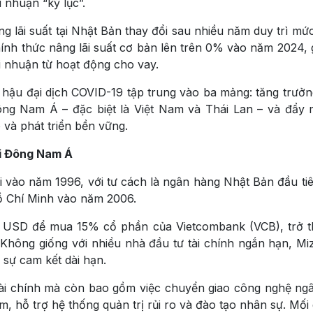
 nhuận “kỷ lục”.
g lãi suất tại Nhật Bản thay đổi sau nhiều năm duy trì mức 
nh thức nâng lãi suất cơ bản lên trên 0% vào năm 2024, 
ợi nhuận từ hoạt động cho vay.
n hậu đại dịch COVID-19 tập trung vào ba mảng: tăng trưở
 Đông Nam Á – đặc biệt là Việt Nam và Thái Lan – và đẩy 
o và phát triển bền vững.
ại Đông Nam Á
vào năm 1996, với tư cách là ngân hàng Nhật Bản đầu tiê
ồ Chí Minh vào năm 2006.
u USD để mua 15% cổ phần của Vietcombank (VCB), trở 
Không giống với nhiều nhà đầu tư tài chính ngắn hạn, Mi
 sự cam kết dài hạn.
 tài chính mà còn bao gồm việc chuyển giao công nghệ ng
ẩm, hỗ trợ hệ thống quản trị rủi ro và đào tạo nhân sự. Mối