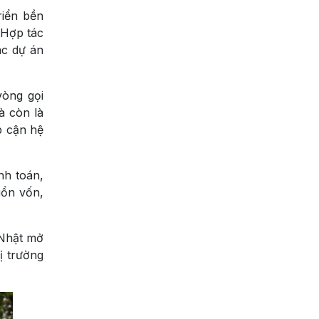
riển bền
 Hợp tác
ác dự án
vòng gọi
à còn là
p cận hệ
nh toán,
uồn vốn,
 Nhật mở
ị trường