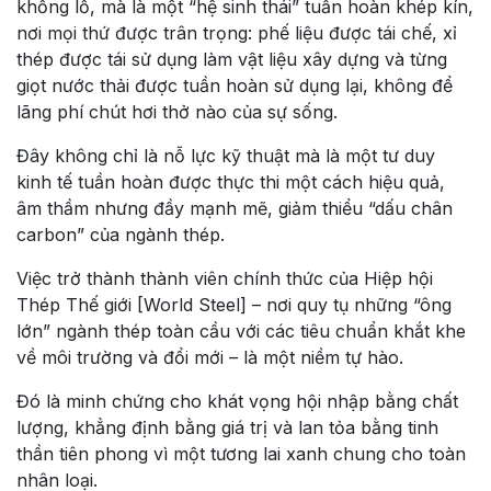
khổng lồ, mà là một “hệ sinh thái” tuần hoàn khép kín,
nơi mọi thứ được trân trọng: phế liệu được tái chế, xỉ
thép được tái sử dụng làm vật liệu xây dựng và từng
giọt nước thải được tuần hoàn sử dụng lại, không để
lãng phí chút hơi thở nào của sự sống.
Đây không chỉ là nỗ lực kỹ thuật mà là một tư duy
kinh tế tuần hoàn được thực thi một cách hiệu quả,
âm thầm nhưng đầy mạnh mẽ, giảm thiểu “dấu chân
carbon” của ngành thép.
Việc trở thành thành viên chính thức của Hiệp hội
Thép Thế giới [World Steel] – nơi quy tụ những “ông
lớn” ngành thép toàn cầu với các tiêu chuẩn khắt khe
về môi trường và đổi mới – là một niềm tự hào.
Đó là minh chứng cho khát vọng hội nhập bằng chất
lượng, khẳng định bằng giá trị và lan tỏa bằng tinh
thần tiên phong vì một tương lai xanh chung cho toàn
nhân loại.