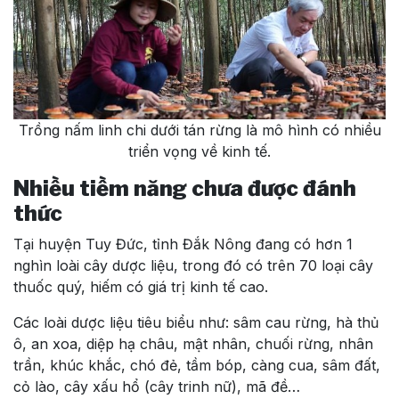
Trồng nấm linh chi dưới tán rừng là mô hình có nhiều
triển vọng về kinh tế.
Nhiều tiềm năng chưa được đánh
thức
Tại huyện Tuy Đức, tỉnh Đắk Nông đang có hơn 1
nghìn loài cây dược liệu, trong đó có trên 70 loại cây
thuốc quý, hiếm có giá trị kinh tế cao.
Các loài dược liệu tiêu biểu như: sâm cau rừng, hà thủ
ô, an xoa, diệp hạ châu, mật nhân, chuối rừng, nhân
trần, khúc khắc, chó đẻ, tầm bóp, càng cua, sâm đất,
cỏ lào, cây xấu hổ (cây trinh nữ), mã đề…