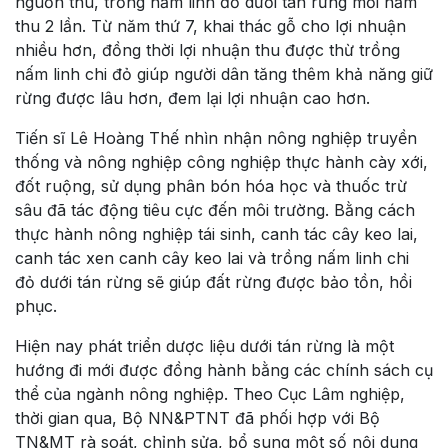
nguồn thu, trồng nấm linh đỏ dưới tán rừng mỗi năm
thu 2 lần. Từ năm thứ 7, khai thác gỗ cho lợi nhuận
nhiều hơn, đồng thời lợi nhuận thu được thừ trồng
nấm linh chi đỏ giúp người dân tăng thêm khả năng giữ
rừng được lâu hơn, đem lại lợi nhuận cao hơn.
Tiến sĩ Lê Hoàng Thế nhìn nhận nông nghiệp truyền
thống và nông nghiệp công nghiệp thực hành cày xới,
đốt ruộng, sử dụng phân bón hóa học và thuốc trừ
sâu đã tác động tiêu cực đến môi trường. Bằng cách
thực hành nông nghiệp tái sinh, canh tác cây keo lai,
canh tác xen canh cây keo lai và trồng nấm linh chi
đỏ dưới tán rừng sẽ giúp đất rừng được bảo tồn, hồi
phục.
Hiện nay phát triển dược liệu dưới tán rừng là một
hướng đi mới được đồng hành bằng các chính sách cụ
thể của ngành nông nghiệp. Theo Cục Lâm nghiệp,
thời gian qua, Bộ NN&PTNT đã phối hợp với Bộ
TN&MT rà soát, chỉnh sửa, bổ sung một số nội dung