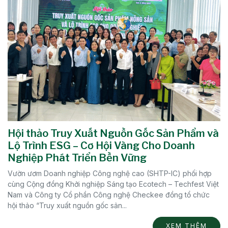
Hội thảo Truy Xuất Nguồn Gốc Sản Phẩm và
Lộ Trình ESG – Cơ Hội Vàng Cho Doanh
Nghiệp Phát Triển Bền Vững
Vườn ươm Doanh nghiệp Công nghệ cao (SHTP-IC) phối hợp
cùng Cộng đồng Khởi nghiệp Sáng tạo Ecotech – Techfest Việt
Nam và Công ty Cổ phần Công nghệ Checkee đồng tổ chức
hội thảo “Truy xuất nguồn gốc sản...
XEM THÊM