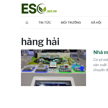
TIN TỨC
MÔI TRƯỜNG
XÃ HỘI
hàng hải
Nhà má
Cơ sở mớ
sản xuất
chuyển đổ