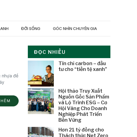
XANH
ĐỜI SỐNG
GÓC NHÌN CHUYÊN GIA
ĐỌC NHIỀU
Tín chỉ carbon – đầu
tư cho “tiền tệ xanh”
c nhựa để
máy
Hội thảo Truy Xuất
Nguồn Gốc Sản Phẩm
THÊM
và Lộ Trình ESG – Cơ
Hội Vàng Cho Doanh
Nghiệp Phát Triển
Bền Vững
Hơn 21 tỷ đồng cho
Thách thức Net Zero