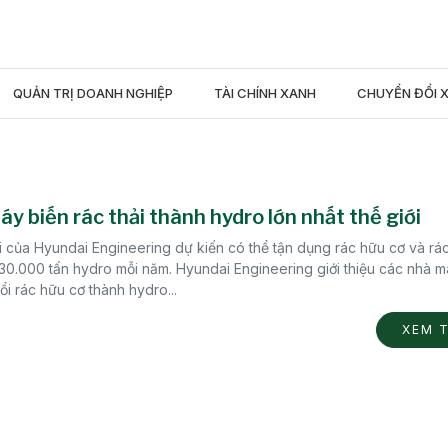
QUẢN TRỊ DOANH NGHIỆP
TÀI CHÍNH XANH
CHUYỂN ĐỔI 
y biến rác thải thành hydro lớn nhất thế giới
i của Hyundai Engineering dự kiến có thể tận dụng rác hữu cơ và rá
 30.000 tấn hydro mỗi năm. Hyundai Engineering giới thiệu các nhà 
i rác hữu cơ thành hydro...
XEM 