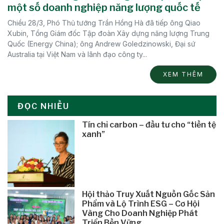
một số doanh nghiệp năng lượng quốc tế
Chiều 28/3, Phó Thủ tướng Trần Hồng Hà đã tiếp ông Qiao
Xubin, Tổng Giám đốc Tập đoàn Xây dựng năng lượng Trung
Quốc (Energy China); ông Andrew Goledzinowski, Đại sứ
Australia tại Việt Nam và lãnh đạo công ty...
XEM THÊM
ĐỌC NHIỀU
Tín chỉ carbon – đầu tư cho “tiền tệ
xanh”
Hội thảo Truy Xuất Nguồn Gốc Sản
Phẩm và Lộ Trình ESG – Cơ Hội
Vàng Cho Doanh Nghiệp Phát
Triển Bền Vững