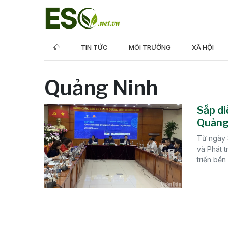
TIN TỨC
MÔI TRƯỜNG
XÃ HỘI
Quảng Ninh
Sắp di
Quảng
Từ ngày 
và Phát t
triển bền