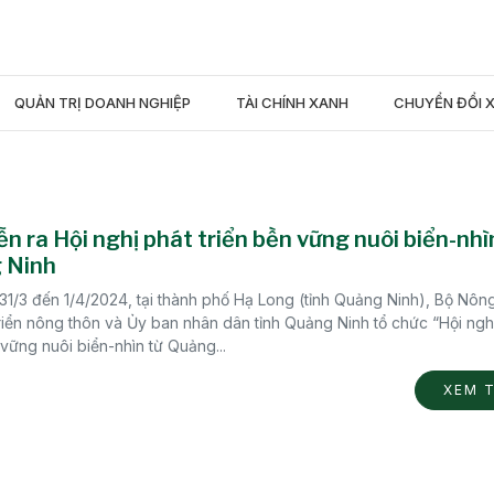
QUẢN TRỊ DOANH NGHIỆP
TÀI CHÍNH XANH
CHUYỂN ĐỔI 
ễn ra Hội nghị phát triển bền vững nuôi biển-nhì
 Ninh
31/3 đến 1/4/2024, tại thành phố Hạ Long (tỉnh Quảng Ninh), Bộ Nôn
riển nông thôn và Ủy ban nhân dân tỉnh Quảng Ninh tổ chức “Hội ngh
 vững nuôi biển-nhìn từ Quảng...
XEM 