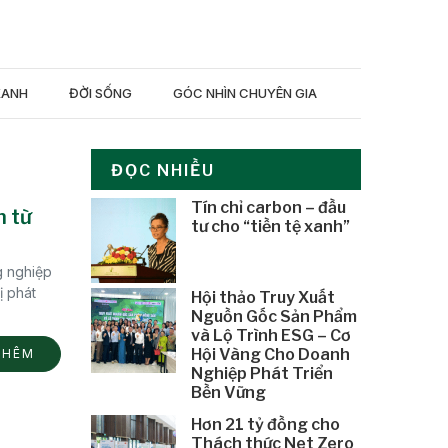
XANH
ĐỜI SỐNG
GÓC NHÌN CHUYÊN GIA
ĐỌC NHIỀU
Tín chỉ carbon – đầu
n từ
tư cho “tiền tệ xanh”
g nghiệp
ị phát
Hội thảo Truy Xuất
Nguồn Gốc Sản Phẩm
và Lộ Trình ESG – Cơ
Hội Vàng Cho Doanh
THÊM
Nghiệp Phát Triển
Bền Vững
Hơn 21 tỷ đồng cho
Thách thức Net Zero