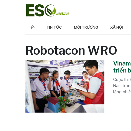
TIN TỨC
MÔI TRƯỜNG
XÃ HỘI
Robotacon WRO
Vinami
triển 
Cuộc thi
Nam trong
tặng nhiề