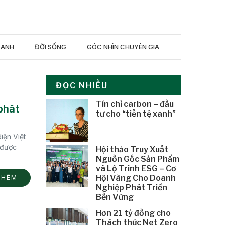
XANH
ĐỜI SỐNG
GÓC NHÌN CHUYÊN GIA
ĐỌC NHIỀU
Tín chỉ carbon – đầu
phát
tư cho “tiền tệ xanh”
iện Việt
 được
Hội thảo Truy Xuất
Nguồn Gốc Sản Phẩm
và Lộ Trình ESG – Cơ
Hội Vàng Cho Doanh
THÊM
Nghiệp Phát Triển
Bền Vững
Hơn 21 tỷ đồng cho
Thách thức Net Zero