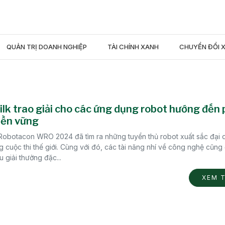
QUẢN TRỊ DOANH NGHIỆP
TÀI CHÍNH XANH
CHUYỂN ĐỔI 
lk trao giải cho các ứng dụng robot hướng đến 
bền vững
 Robotacon WRO 2024 đã tìm ra những tuyển thủ robot xuất sắc đại d
 cuộc thi thế giới. Cùng với đó, các tài năng nhí về công nghệ cũng
u giải thưởng đặc...
XEM 