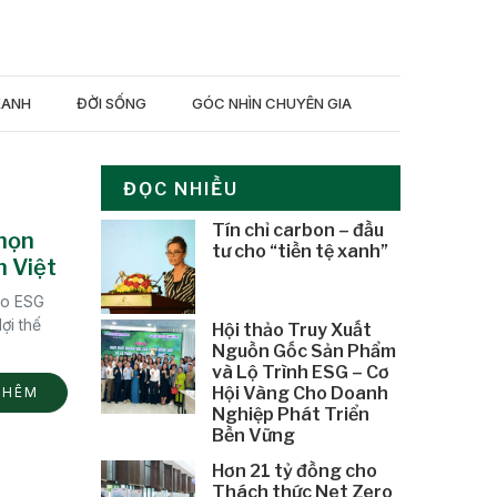
XANH
ĐỜI SỐNG
GÓC NHÌN CHUYÊN GIA
ĐỌC NHIỀU
Tín chỉ carbon – đầu
Chọn
tư cho “tiền tệ xanh”
n Việt
ào ESG
ợi thế
Hội thảo Truy Xuất
Nguồn Gốc Sản Phẩm
và Lộ Trình ESG – Cơ
Hội Vàng Cho Doanh
THÊM
Nghiệp Phát Triển
Bền Vững
Hơn 21 tỷ đồng cho
Thách thức Net Zero