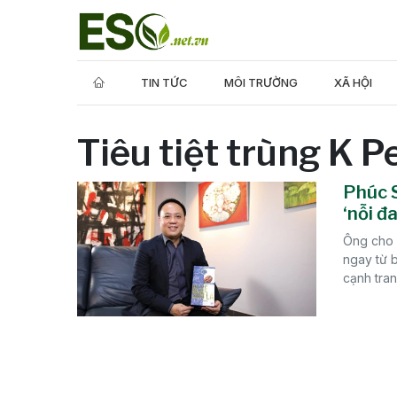
TIN TỨC
MÔI TRƯỜNG
XÃ HỘI
Tiêu tiệt trùng K 
Phúc S
‘nỗi đ
Ông cho 
ngay từ b
cạnh tran