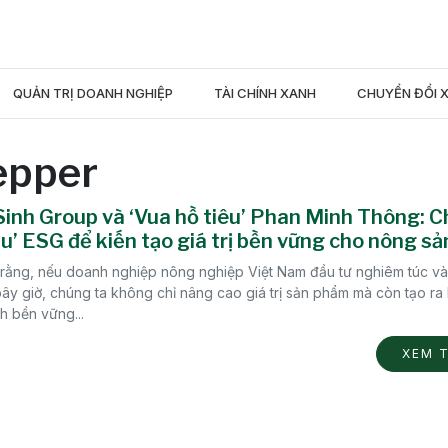
QUẢN TRỊ DOANH NGHIỆP
TÀI CHÍNH XANH
CHUYỂN ĐỔI 
Pepper
inh Group và ‘Vua hồ tiêu’ Phan Minh Thông: 
au’ ESG để kiến tạo giá trị bền vững cho nông sả
rằng, nếu doanh nghiệp nông nghiệp Việt Nam đầu tư nghiêm túc v
ây giờ, chúng ta không chỉ nâng cao giá trị sản phẩm mà còn tạo ra l
h bền vững...
XEM 