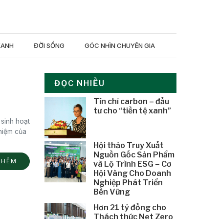
XANH
ĐỜI SỐNG
GÓC NHÌN CHUYÊN GIA
ĐỌC NHIỀU
Tín chỉ carbon – đầu
tư cho “tiền tệ xanh”
sinh hoạt
hiệm của
Hội thảo Truy Xuất
Nguồn Gốc Sản Phẩm
THÊM
và Lộ Trình ESG – Cơ
Hội Vàng Cho Doanh
Nghiệp Phát Triển
Bền Vững
Hơn 21 tỷ đồng cho
Thách thức Net Zero