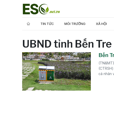
TIN TỨC
MÔI TRƯỜNG
XÃ HỘI
UBND tỉnh Bến Tre
Bến Tr
(TN&MT) 
(CTRSH) 
cá nhân v