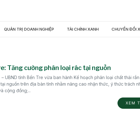
QUẢN TRỊ DOANH NGHIỆP
TÀI CHÍNH XANH
CHUYỂN ĐỔI 
e: Tăng cường phân loại rác tại nguồn
– UBND tỉnh Bến Tre vừa ban hành Kế hoạch phân loại chất thải rắn 
tại nguồn trên địa bàn tỉnh nhằm nâng cao nhận thức, ý thức trách n
à cộng đồng;...
XEM 