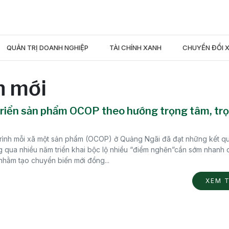
QUẢN TRỊ DOANH NGHIỆP
TÀI CHÍNH XANH
CHUYỂN ĐỔI 
n mới
triển sản phẩm OCOP theo hướng trọng tâm, tr
rình mỗi xã một sản phẩm (OCOP) ở Quảng Ngãi đã đạt những kết q
g qua nhiều năm triển khai bộc lộ nhiều “điểm nghẽn”cần sớm nhanh
nhằm tạo chuyển biến mới đồng...
XEM 