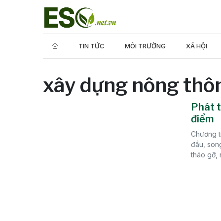
TIN TỨC
MÔI TRƯỜNG
XÃ HỘI
xây dựng nông thô
Phát 
điểm
Chương t
đầu, son
tháo gỡ, 