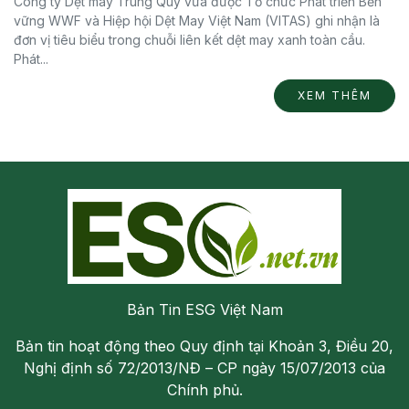
Công ty Dệt may Trung Quy vừa được Tổ chức Phát triển Bền
vững WWF và Hiệp hội Dệt May Việt Nam (VITAS) ghi nhận là
đơn vị tiêu biểu trong chuỗi liên kết dệt may xanh toàn cầu.
Phát...
XEM THÊM
Bản Tin ESG Việt Nam
Bản tin hoạt động theo Quy định tại Khoản 3, Điều 20,
Nghị định số 72/2013/NĐ – CP ngày 15/07/2013 của
Chính phủ.