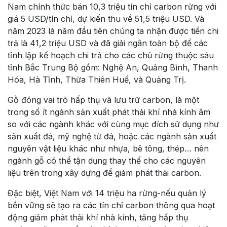
Nam chính thức bán 10,3 triệu tín chỉ carbon rừng với
giá 5 USD/tín chỉ, dự kiến thu về 51,5 triệu USD. Và
năm 2023 là năm đầu tiên chúng ta nhận được tiền chi
trả là 41,2 triệu USD và đã giải ngân toàn bộ để các
tỉnh lập kế hoạch chi trả cho các chủ rừng thuộc sáu
tỉnh Bắc Trung Bộ gồm: Nghệ An, Quảng Bình, Thanh
Hóa, Hà Tĩnh, Thừa Thiên Huế, và Quảng Trị.
Gỗ đóng vai trò hấp thụ và lưu trữ carbon, là một
trong số ít ngành sản xuất phát thải khí nhà kính âm
so với các ngành khác với cùng mục đích sử dụng như
sản xuất đá, mỹ nghệ từ đá, hoặc các ngành sản xuất
nguyên vật liệu khác như nhựa, bê tông, thép… nên
ngành gỗ có thể tận dụng thay thế cho các nguyên
liệu trên trong xây dựng để giảm phát thải carbon.
Đặc biệt, Việt Nam với 14 triệu ha rừng-nếu quản lý
bền vững sẽ tạo ra các tín chỉ carbon thông qua hoạt
động giảm phát thải khí nhà kính, tăng hấp thụ