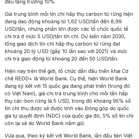
đều tăng trưởng 10%.
Giá trung bình mỗi tín chỉ hấp thụ carbon từ rừng hiện
đang dao động khoảng từ 1,62 USD/tấn đến 8,99
USD/tấn, nhưng phần lớn được các tổ chức quốc tế
chi trả ở mức 5 USD/tấn tín chỉ. Dự kiến năm 2030,
tổng giao dịch tín chỉ hấp thụ carbon từ rừng đạt
khoảng 20 tỷ USD (gấp 10 lần sao với 2021) và mức
chi trả giao động từ khoảng 20 đến 50 USD/tấn.
Hiện nay trên thế giới, tổ chức dẫn đầu triển khai Cơ
chế REDD+ là World Bank. Cụ thể, hiện World Bank
đang ký kết với 15 quốc gia đang phát triển (trong đó
có Việt Nam), giá chi trả trung bình cho mỗi tấn hấp
thụ các-bon rừng là 5 USD, trong đó khoảng 95% số
tín chỉ thu được sẽ được tính vào Đóng góp do quốc
gia tự quyết định (NDC) của quốc gia đó, 5% số tin chỉ
còn lại sẽ do World Bank nắm giữ.
Vừa qua, theo ký kết với World Bank, lần đầu tiên Việt