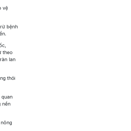
o vệ
trừ bệnh
ển.
ốc,
ư theo
ràn lan
ng thói
u quan
g nền
a nông