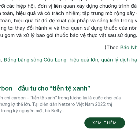
với các hiệp hội, đơn vị liên quan xây dựng chương trình đà
n toàn, hiệu quả và có trách nhiệm; tập trung mở rộng xây
oàn, hiệu quả từ đó đề xuất giải pháp và sáng kiến trong v
ng tới thay đổi hành vi và thói quen sử dụng thuốc của nô
 gom và xử lý bao gói thuốc bảo vệ thực vật sau sử dụng.
(Theo
Báo Nh
g
,
Đồng bằng sông Cửu Long
,
hiệu quả lớn
,
quản lý dịch hạ
rbon – đầu tư cho “tiền tệ xanh”
ín chỉ carbon – “tiền tệ xanh” trong tương lai là cuộc chơi của
hững lợi thế lớn. Tại diễn đàn Netzero Việt Nam 2025: thị
trong kỷ nguyên mới, bà Betty...
XEM THÊM