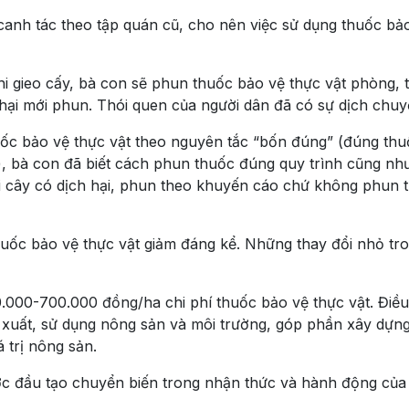
canh tác theo tập quán cũ, cho nên việc sử dụng thuốc bả
i gieo cấy, bà con sẽ phun thuốc bảo vệ thực vật phòng, 
 hại mới phun. Thói quen của người dân đã có sự dịch chuy
ốc bảo vệ thực vật theo nguyên tắc “bốn đúng” (đúng thu
), bà con đã biết cách phun thuốc đúng quy trình cũng nh
khi cây có dịch hại, phun theo khuyến cáo chứ không phun t
huốc bảo vệ thực vật giảm đáng kể. Những thay đổi nhỏ tro
00.000-700.000 đồng/ha chi phí thuốc bảo vệ thực vật. Điề
 xuất, sử dụng nông sản và môi trường, góp phần xây dựn
 trị nông sản.
ước đầu tạo chuyển biến trong nhận thức và hành động củ