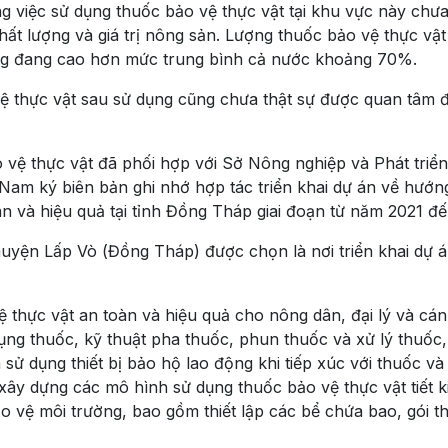
 việc sử dụng thuốc bảo vệ thực vật tại khu vực này chưa
ất lượng và giá trị nông sản. Lượng thuốc bảo vệ thực vậ
ng đang cao hơn mức trung bình cả nước khoảng 70%.
vệ thực vật sau sử dụng cũng chưa thật sự được quan tâm 
o vệ thực vật đã phối hợp với Sở Nông nghiệp và Phát triể
 Nam ký biên bản ghi nhớ hợp tác triển khai dự án về hướn
n và hiệu quả tại tỉnh Đồng Tháp giai đoạn từ năm 2021 đế
uyện Lấp Vò (Đồng Tháp) được chọn là nơi triển khai dự á
thực vật an toàn và hiệu quả cho nông dân, đại lý và cán 
ụng thuốc, kỹ thuật pha thuốc, phun thuốc và xử lý thuốc
 sử dụng thiết bị bảo hộ lao động khi tiếp xúc với thuốc v
xây dựng các mô hình sử dụng thuốc bảo vệ thực vật tiết k
 vệ môi trường, bao gồm thiết lập các bể chứa bao, gói t