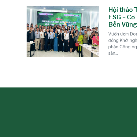
Hội thảo 
ESG – Cơ 
Bền Vững
Vườn ươm Doa
đồng Khởi ngh
phần Công ngh
sản...