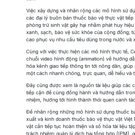
Việc xây dựng và nhân rộng các mô hình sử dụn
các đại lý buôn bán thuốc bảo vệ thực vật tiế
phòng trừ sinh vật gây hại nhằm phát huy hiệu
xanh, sạch, bảo vệ sức khỏe của cộng đồng; t
cao phục vụ nhu cầu tiêu dùng trong nước và 
Cùng với việc thực hiện các mô hình thực tế, 
chuỗi video hình động (animation) về hướng dẫ
hóa kênh giao tiếp thông tin tới nông dân, giúp 
một cách nhanh chóng, trực quan, dễ hiểu và t
Đây cũng được xem là nguồn tài liệu giúp các c
tiếp cận để cùng đồng hành và hướng dẫn trong
nhiệm, hướng tới hình thành thói quen canh tá
Để nhân rộng những mô hình sử dụng thuốc bảo
xuất và kinh doanh thuốc bảo vệ thực vật Việt
vật cần tiếp tục hoàn thiện và số hóa tài liệu 
trách nhiệm; quản lý dịch hại tổng hợp (IPM), 