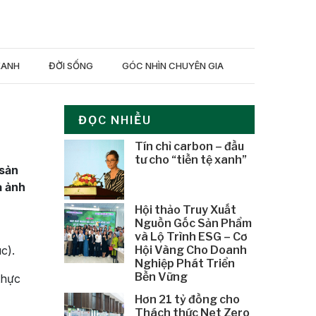
XANH
ĐỜI SỐNG
GÓC NHÌN CHUYÊN GIA
ĐỌC NHIỀU
Tín chỉ carbon – đầu
tư cho “tiền tệ xanh”
 sản
ả ảnh
Hội thảo Truy Xuất
Nguồn Gốc Sản Phẩm
và Lộ Trình ESG – Cơ
c).
Hội Vàng Cho Doanh
Nghiệp Phát Triển
Bền Vững
thực
Hơn 21 tỷ đồng cho
Thách thức Net Zero