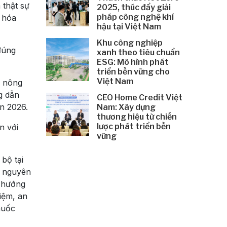
 thật sự
2025, thúc đẩy giải
pháp công nghệ khí
t hóa
hậu tại Việt Nam
Khu công nghiệp
đúng
xanh theo tiêu chuẩn
ESG: Mô hình phát
triển bền vững cho
Việt Nam
n nông
g dẫn
CEO Home Credit Việt
n 2026.
Nam: Xây dựng
thương hiệu từ chiến
lược phát triển bền
n với
vững
bộ tại
, nguyên
à hướng
iệm, an
huốc