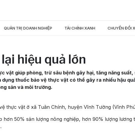
QUẢN TRỊ DOANH NGHIỆP
TÀI CHÍNH XANH
CHUYỂN ĐỔI 
ại hiệu quả lớn
c vật giúp phòng, trừ sâu bệnh gây hại, tăng năng suất,
m dụng thuốc bảo vệ thực vật có thể gây ra nhiều hậu qu
ng sản và môi trường.
ệ thực vật ở xã Tuân Chính, huyện Vĩnh Tường (Vĩnh Phú
p hơn 50% sản lượng nông nghiệp, hơn 90% lượng lương 
.