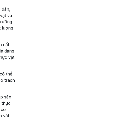
 dân,
vật và
trường
t lượng
 xuất
đa dạng
thực vật
 có thể
có trách
ệp sản
 thực
 có
h vật