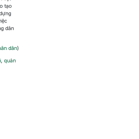
o tạo
 dựng
iệc
ng dân
ân dân
)
i
,
quản