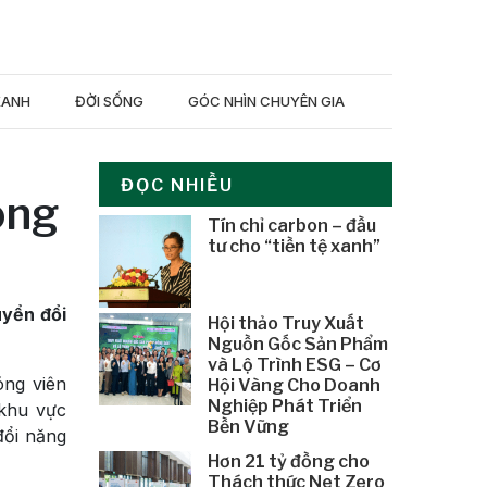
XANH
ĐỜI SỐNG
GÓC NHÌN CHUYÊN GIA
ĐỌC NHIỀU
ong
Tín chỉ carbon – đầu
tư cho “tiền tệ xanh”
uyển đổi
Hội thảo Truy Xuất
Nguồn Gốc Sản Phẩm
và Lộ Trình ESG – Cơ
óng viên
Hội Vàng Cho Doanh
Nghiệp Phát Triển
 khu vực
Bền Vững
đổi năng
Hơn 21 tỷ đồng cho
Thách thức Net Zero