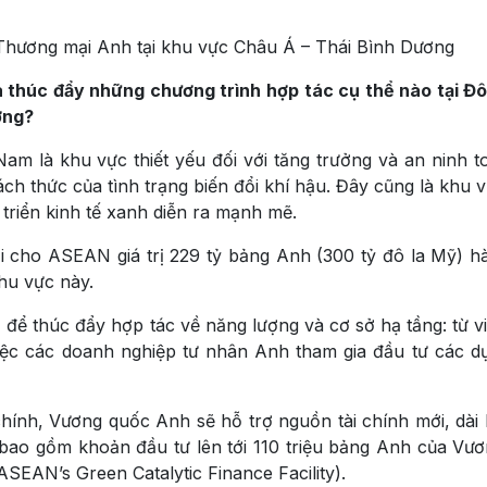
Thương mại Anh tại khu vực Châu Á – Thái Bình Dương
 thúc đẩy những chương trình hợp tác cụ thể nào tại 
ợng?
m là khu vực thiết yếu đối với tăng trưởng và an ninh t
ch thức của tình trạng biến đổi khí hậu. Đây cũng là khu 
triển kinh tế xanh diễn ra mạnh mẽ.
ại cho ASEAN giá trị 229 tỷ bảng Anh (300 tỷ đô la Mỹ) 
hu vực này.
ể thúc đẩy hợp tác về năng lượng và cơ sở hạ tầng: từ v
việc các doanh nghiệp tư nhân Anh tham gia đầu tư các dự
chính, Vương quốc Anh sẽ hỗ trợ nguồn tài chính mới, dài
 bao gồm khoản đầu tư lên tới 110 triệu bảng Anh của Vư
EAN’s Green Catalytic Finance Facility).