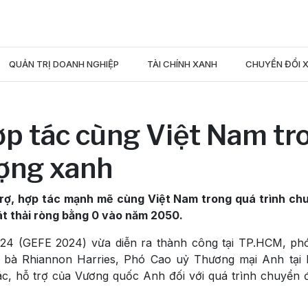
QUẢN TRỊ DOANH NGHIỆP
TÀI CHÍNH XANH
CHUYỂN ĐỔI 
p tác cùng Việt Nam tr
ượng xanh
trợ, hợp tác mạnh mẽ cùng Việt Nam trong quá trình ch
át thải ròng bằng 0 vào năm 2050.
024 (GEFE 2024) vừa diễn ra thành công tại TP.HCM, ph
 bà Rhiannon Harries, Phó Cao uỷ Thương mại Anh tại
ác, hỗ trợ của Vương quốc Anh đối với quá trình chuyển 