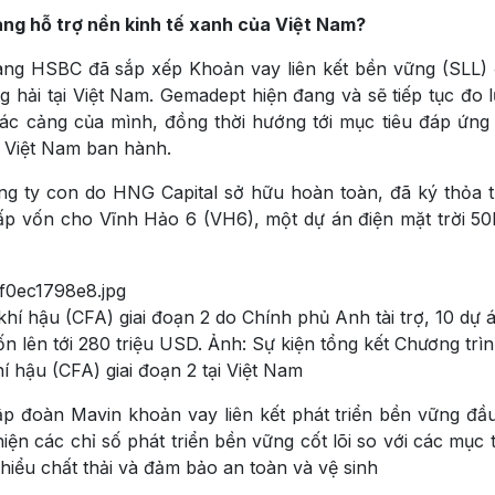
ang hỗ trợ nền kinh tế xanh của Việt Nam?
g HSBC đã sắp xếp Khoản vay liên kết bền vững (SLL) 
 hải tại Việt Nam. Gemadept hiện đang và sẽ tiếp tục đo 
các cảng của mình, đồng thời hướng tới mục tiêu đáp ứng 
 Việt Nam ban hành.
g ty con do HNG Capital sở hữu hoàn toàn, đã ký thỏa t
cấp vốn cho Vĩnh Hảo 6 (VH6), một dự án điện mặt trời 
í hậu (CFA) giai đoạn 2 do Chính phủ Anh tài trợ, 10 dự 
n lên tới 280 triệu USD. Ảnh: Sự kiện tổng kết Chương trì
í hậu (CFA) giai đoạn 2 tại Việt Nam
 đoàn Mavin khoản vay liên kết phát triển bền vững đầu
iện các chỉ số phát triển bền vững cốt lõi so với các mục 
hiểu chất thải và đảm bảo an toàn và vệ sinh