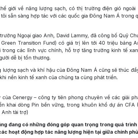
ế giới về năng lượng sạch, có thị trường điện gió ngoài 
g tôi sẵn sàng hợp tác với các quốc gia Đông Nam Á trong q
ộ trưởng Ngoại giao Anh, David Lammy, đã công bố Quỹ Ch
n Transition Fund) có giá trị lên tới 40 triệu bảng 
trong các lĩnh vực chính, hỗ trợ tăng trưởng kinh tế xan
ười dễ bị tổn thương.
ăng lượng sạch và khí hậu của Đông Nam Á cũng sẽ thúc đẩ
i nền kinh tế xanh của chúng ta cùng phát triển.
của Cenergy – công ty tiên phong chuyên về các giải p
 triển khai dòng Pin bền vững, trong khuôn khổ dự án CFA
Anh tài trợ)
ũng đang có những đóng góp quan trọng trong quá trìn
 các hoạt động hợp tác năng lượng hiện tại giữa chính ph