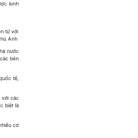
ược kinh
n tử với
 phủ Anh
Nhà nước
 các bên
quốc tế,
 với các
 biệt là
nhiều cơ