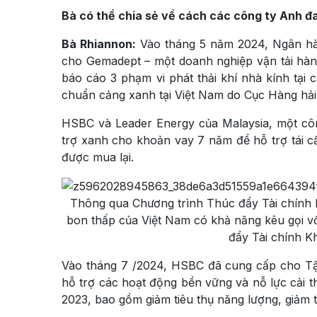
Bà có thể chia sẻ về cách các công ty Anh đ
Bà
Rhiannon:
Vào tháng 5 năm 2024, Ngân hàn
cho Gemadept – một doanh nghiệp vận tải hàng
báo cáo 3 phạm vi phát thải khí nhà kính tại 
chuẩn cảng xanh tại Việt Nam do Cục Hàng hải
HSBC và Leader Energy của Malaysia, một côn
trợ xanh cho khoản vay 7 năm để hỗ trợ tái 
được mua lại.
Thông qua Chương trình Thúc đẩy Tài chính kh
bon thấp của Việt Nam có khả năng kêu gọi vố
đẩy Tài chính Kh
Vào tháng 7 /2024, HSBC đã cung cấp cho Tập
hỗ trợ các hoạt động bền vững và nỗ lực cải th
2023, bao gồm giảm tiêu thụ năng lượng, giảm t