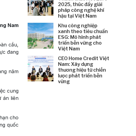
2025, thúc đẩy giải
pháp công nghệ khí
hậu tại Việt Nam
Đông Nam
Khu công nghiệp
xanh theo tiêu chuẩn
ESG: Mô hình phát
triển bền vững cho
oàn cầu,
Việt Nam
vực đang
CEO Home Credit Việt
Nam: Xây dựng
thương hiệu từ chiến
hàng năm
lược phát triển bền
vững
iệc cung
 án liên
 hạn cho
ơng quốc