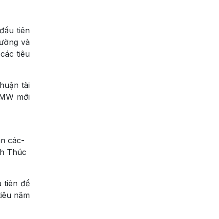
đầu tiên
lường và
các tiêu
huận tài
50MW mới
án các-
nh Thúc
 tiên để
tiêu năm