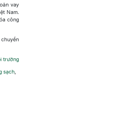
hoản vay
iệt Nam.
hóa công
h chuyển
i trường
g sạch
,