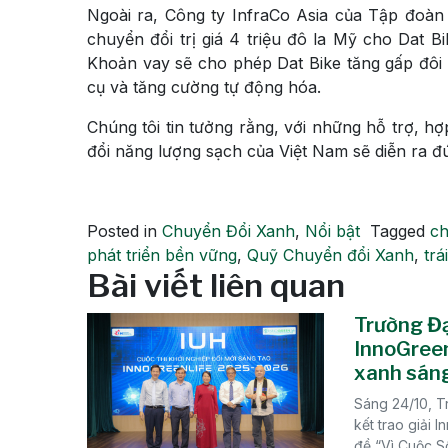
Ngoài ra, Công ty InfraCo Asia của Tập đoàn
chuyển đổi trị giá 4 triệu đô la Mỹ cho Dat B
Khoản vay sẽ cho phép Dat Bike tăng gấp đôi 
cụ và tăng cường tự động hóa.
Chúng tôi tin tưởng rằng, với những hỗ trợ, h
đổi năng lượng sạch của Việt Nam sẽ diễn ra đ
Posted in
Chuyển Đổi Xanh
,
Nổi bật
Tagged
ch
phát triển bền vững
,
Quỹ Chuyển đổi Xanh
,
trá
Bài viết liên quan
Trường Đạ
InnoGreen
xanh sáng
Sáng 24/10, T
kết trao giải 
đề “Vì Cuộc Số