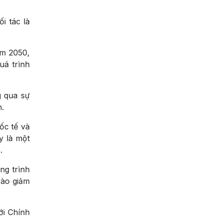
i tác là
ăm 2050,
uá trình
g qua sự
.
ốc tế và
y là một
.
ng trình
vào giảm
ới Chính