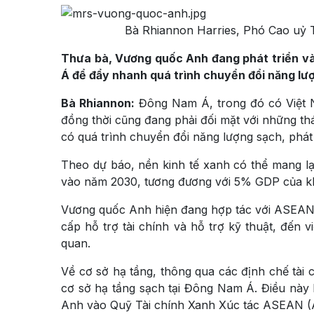
Bà Rhiannon Harries, Phó Cao uỷ 
Thưa bà, Vương quốc Anh đang phát triển và
Á để đẩy nhanh quá trình chuyển đổi năng lư
Bà
Rhiannon:
Đông Nam Á, trong đó có Việt Na
đồng thời cũng đang phải đối mặt với những thá
có quá trình chuyển đổi năng lượng sạch, phát 
Theo dự báo, nền kinh tế xanh có thể mang l
vào năm 2030, tương đương với 5% GDP của k
Vương quốc Anh hiện đang hợp tác với ASEAN đ
cấp hỗ trợ tài chính và hỗ trợ kỹ thuật, đến 
quan.
Về cơ sở hạ tầng, thông qua các định chế tài 
cơ sở hạ tầng sạch tại Đông Nam Á. Điều này
Anh vào Quỹ Tài chính Xanh Xúc tác ASEAN (AS