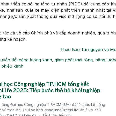
 phát triển cơ sở hạ tầng tư nhân (PIDG) đã cung cấp k
ike, nhà sản xuất xe máy điện phát triển nhanh nhất tại V
năng lực sản xuất thông qua việc mở rộng cơ sở, tối ưu 
ợp tác cả về cấp Chính phủ và cấp doanh nghiệp, quá trìn
úng kế hoạch.
Theo Báo Tài nguyên và Mô
uyển đổi năng lượng xanh
,
giảm phát thải ròng
,
năng lượn
i phiếu xanh
i học Công nghiệp TP.HCM tổng kết
Life 2025: Tiếp bước thế hệ khởi nghiệp
 tạo
rường Đại học Công nghiệp TP.HCM (IUH) đã tổ chức Lễ Tổng
InnoGreenLife lần 4 và Khởi động InnoGreenLife lần 5 với chủ
ng Xanh”. Sự kiện đánh dấu bước tiếp nối...