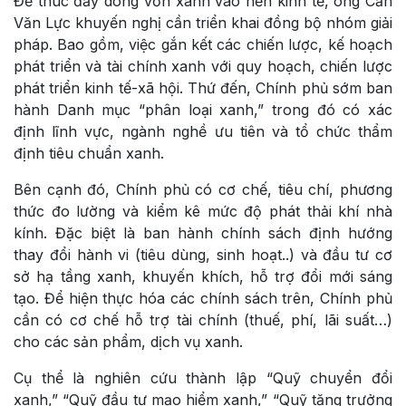
Để thúc đẩy dòng vốn xanh vào nền kinh tế, ông Cấn
Văn Lực khuyến nghị cần triển khai đồng bộ nhóm giải
pháp. Bao gồm, việc gắn kết các chiến lược, kế hoạch
phát triển và tài chính xanh với quy hoạch, chiến lược
phát triển kinh tế-xã hội. Thứ đến, Chính phủ sớm ban
hành Danh mục “phân loại xanh,” trong đó có xác
định lĩnh vực, ngành nghề ưu tiên và tổ chức thẩm
định tiêu chuẩn xanh.
Bên cạnh đó, Chính phủ có cơ chế, tiêu chí, phương
thức đo lường và kiểm kê mức độ phát thải khí nhà
kính. Đặc biệt là ban hành chính sách định hướng
thay đổi hành vi (tiêu dùng, sinh hoạt..) và đầu tư cơ
sở hạ tầng xanh, khuyến khích, hỗ trợ đổi mới sáng
tạo. Để hiện thực hóa các chính sách trên, Chính phủ
cần có cơ chế hỗ trợ tài chính (thuế, phí, lãi suất…)
cho các sản phẩm, dịch vụ xanh.
Cụ thể là nghiên cứu thành lập “Quỹ chuyển đổi
xanh,” “Quỹ đầu tư mạo hiểm xanh,” “Quỹ tăng trưởng