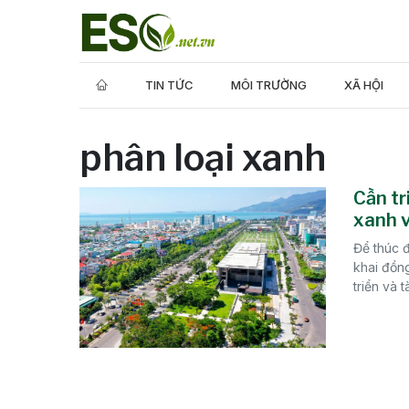
TIN TỨC
MÔI TRƯỜNG
XÃ HỘI
phân loại xanh
Cần tr
xanh v
Để thúc 
khai đồn
triển và t