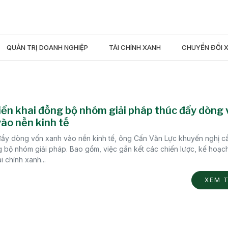
QUẢN TRỊ DOANH NGHIỆP
TÀI CHÍNH XANH
CHUYỂN ĐỔI 
iển khai đồng bộ nhóm giải pháp thúc đẩy dòng
ào nền kinh tế
đẩy dòng vốn xanh vào nền kinh tế, ông Cấn Văn Lực khuyến nghị cầ
g bộ nhóm giải pháp. Bao gồm, việc gắn kết các chiến lược, kế hoạc
ài chính xanh...
XEM 