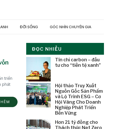
XANH
ĐỜI SỐNG
GÓC NHÌN CHUYÊN GIA
ĐỌC NHIỀU
Tín chỉ carbon – đầu
 vốn
tư cho “tiền tệ xanh”
n triển
h phát
Hội thảo Truy Xuất
Nguồn Gốc Sản Phẩm
và Lộ Trình ESG – Cơ
Hội Vàng Cho Doanh
THÊM
Nghiệp Phát Triển
Bền Vững
Hơn 21 tỷ đồng cho
Thách thức Net Zero