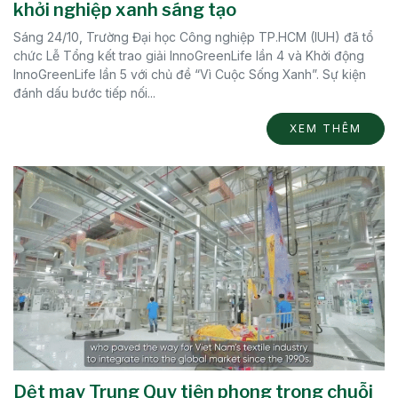
khởi nghiệp xanh sáng tạo
Sáng 24/10, Trường Đại học Công nghiệp TP.HCM (IUH) đã tổ
chức Lễ Tổng kết trao giải InnoGreenLife lần 4 và Khởi động
InnoGreenLife lần 5 với chủ đề “Vì Cuộc Sống Xanh”. Sự kiện
đánh dấu bước tiếp nối...
XEM THÊM
Dệt may Trung Quy tiên phong trong chuỗi