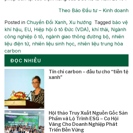
Theo Báo Đầu tư – Kinh doanh
Posted in
Chuyển Đổi Xanh
,
Xu hướng
Tagged
bảo vệ
khí hậu
,
EU
,
Hiệp hội ô tô Đức (VDA)
,
khí thải
,
Ngành
công nghiệp ô tô
,
ngành giao thông đường bộ
,
nhiên
liệu điện tử
,
nhiên liệu sinh học
,
nhiên liệu trung hòa
carbon
ĐỌC NHIỀU
Tín chỉ carbon – đầu tư cho “tiền tệ
xanh”
Hội thảo Truy Xuất Nguồn Gốc Sản
Phẩm và Lộ Trình ESG – Cơ Hội
Vàng Cho Doanh Nghiệp Phát
Triển Bền Vững