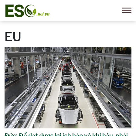
EU
Đức: Để đạt được lợi ích bảo vệ khí hậu, phải