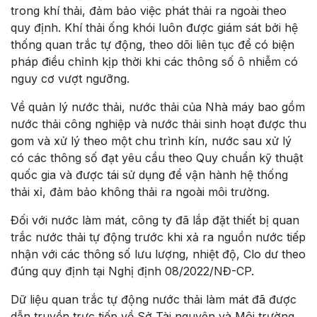
trong khí thải, đảm bảo việc phát thải ra ngoài theo
quy định. Khí thải ống khói luôn được giám sát bởi hệ
thống quan trắc tự động, theo dõi liên tục để có biện
pháp điều chỉnh kịp thời khi các thông số ô nhiễm có
nguy cơ vượt ngưỡng.
Về quản lý nước thải, nước thải của Nhà máy bao gồm
nước thải công nghiệp và nước thải sinh hoạt được thu
gom và xử lý theo một chu trình kín, nước sau xử lý
có các thông số đạt yêu cầu theo Quy chuẩn kỹ thuật
quốc gia và được tái sử dụng để vận hành hệ thống
thải xỉ, đảm bảo không thải ra ngoài môi trường.
Đối với nước làm mát, công ty đã lắp đặt thiết bị quan
trắc nước thải tự động trước khi xả ra nguồn nước tiếp
nhận với các thông số lưu lượng, nhiệt độ, Clo dư theo
đúng quy định tại Nghị định 08/2022/NĐ-CP.
Dữ liệu quan trắc tự động nước thải làm mát đã được
dẫn truyền trực tiếp về Sở Tài nguyên và Môi trường