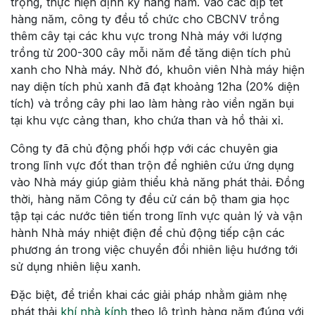
trọng, thực hiện định kỳ hàng năm. Vào các dịp tết
hàng năm, công ty đều tổ chức cho CBCNV trồng
thêm cây tại các khu vực trong Nhà máy với lượng
trồng từ 200-300 cây mỗi năm để tăng diện tích phủ
xanh cho Nhà máy. Nhờ đó, khuôn viên Nhà máy hiện
nay diện tích phủ xanh đã đạt khoảng 12ha (20% diện
tích) và trồng cây phi lao làm hàng rào viền ngăn bụi
tại khu vực cảng than, kho chứa than và hồ thải xỉ.
Công ty đã chủ động phối hợp với các chuyên gia
trong lĩnh vực đốt than trộn để nghiên cứu ứng dụng
vào Nhà máy giúp giảm thiểu khả năng phát thải. Đồng
thời, hàng năm Công ty đều cử cán bộ tham gia học
tập tại các nước tiên tiến trong lĩnh vực quản lý và vận
hành Nhà máy nhiệt điện để chủ động tiếp cận các
phương án trong việc chuyển đổi nhiên liệu hướng tới
sử dụng nhiên liệu xanh.
Đặc biệt, để triển khai các giải pháp nhằm giảm nhẹ
phát thải
khí nhà kính
theo lộ trình hàng năm đúng với