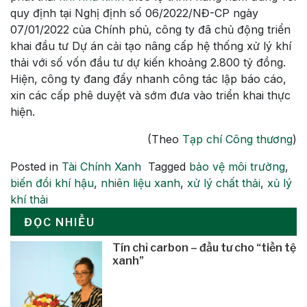
quy định tại Nghị định số 06/2022/NĐ-CP ngày
07/01/2022 của Chính phủ, công ty đã chủ động triển
khai đầu tư Dự án cải tạo nâng cấp hệ thống xử lý khí
thải với số vốn đầu tư dự kiến khoảng 2.800 tỷ đồng.
Hiện, công ty đang đẩy nhanh công tác lập báo cáo,
xin các cấp phê duyệt và sớm đưa vào triển khai thực
hiện.
(Theo
Tạp chí Công thương
)
Posted in
Tài Chính Xanh
Tagged
bảo vệ môi trường
,
biến đổi khí hậu
,
nhiên liệu xanh
,
xử lý chất thải
,
xủ lý
khí thải
ĐỌC NHIỀU
Tín chỉ carbon – đầu tư cho “tiền tệ
xanh”