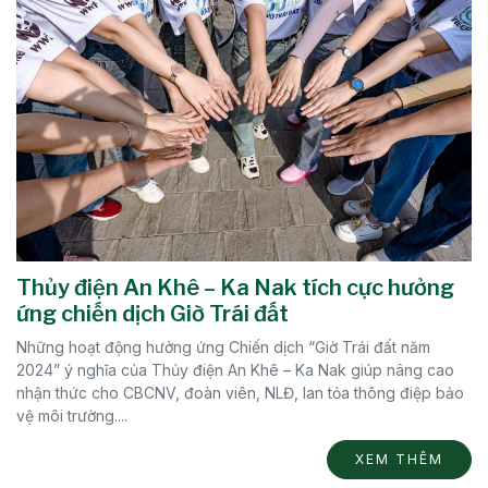
Thủy điện An Khê – Ka Nak tích cực hưởng
ứng chiến dịch Giờ Trái đất
Những hoạt động hưởng ứng Chiến dịch “Giờ Trái đất năm
2024” ý nghĩa của Thủy điện An Khê – Ka Nak giúp nâng cao
nhận thức cho CBCNV, đoàn viên, NLĐ, lan tỏa thông điệp bảo
vệ môi trường....
XEM THÊM