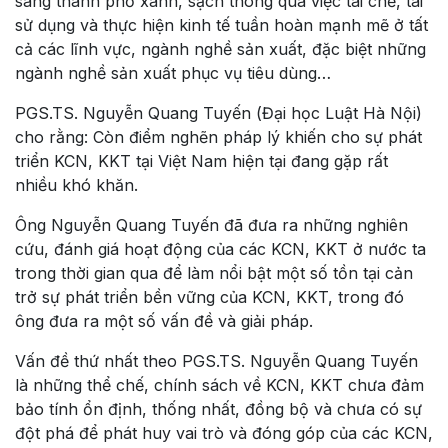
sang thành phố xanh, sạch thông qua việc tái chế, tái
sử dụng và thực hiện kinh tế tuần hoàn mạnh mẽ ở tất
cả các lĩnh vực, ngành nghề sản xuất, đặc biệt những
ngành nghề sản xuất phục vụ tiêu dùng…
PGS.TS. Nguyễn Quang Tuyến (Đại học Luật Hà Nội)
cho rằng: Còn điểm nghẽn pháp lý khiến cho sự phát
triển KCN, KKT tại Việt Nam hiện tại đang gặp rất
nhiều khó khăn.
Ông Nguyễn Quang Tuyến đã đưa ra những nghiên
cứu, đánh giá hoạt động của các KCN, KKT ở nước ta
trong thời gian qua để làm nổi bật một số tồn tại cản
trở sự phát triển bền vững của KCN, KKT, trong đó
ông đưa ra một số vấn đề và giải pháp.
Vấn đề thứ nhất theo PGS.TS. Nguyễn Quang Tuyến
là những thể chế, chính sách về KCN, KKT chưa đảm
bảo tính ổn định, thống nhất, đồng bộ và chưa có sự
đột phá để phát huy vai trò và đóng góp của các KCN,