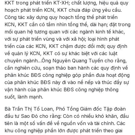
KKT trong phát triển KT-XH; chất lượng, hiệu quả quy
hoạch phát triển KCN, KKT chưa đáp ứng yêu cầu.
Công tác xây dựng quy hoạch tổng thể phát triển
KCN, KKT cần có tầm nhìn tổng thể, dài hạn; đặt trong
mối quan hệ tương quan với các ngành kinh tế khác,
với sự phát triển vùng và với xã hội; loại hình phát
triển của các KCN, KKT chậm được đổi mới; quy định
về quản lý KCN, KKT có sự khác biệt với các luật
chuyên ngành…Ông Nguyên Quang Tuyến cho rằng,
cần nghiên cứu, soạn thảo ban hành các quy định về
phân khúc BĐS công nghiệp góp phần đưa hoạt động
của phân khúc BĐS này đi vào nề nếp và thúc đẩy sự
vận hành của phân khúc BĐS công nghiệp thông
suốt, lành mạnh.
Bà Trần Thị Tố Loan, Phó Tổng Giám đốc Tập đoàn
đầu tư Sao Đỏ cho rằng: Còn có nhiều khó khăn, đầu
tiên là một số vấn đề về nguồn vốn và tài chính. Các
khu công nghiệp phần lớn được phát triển theo giai