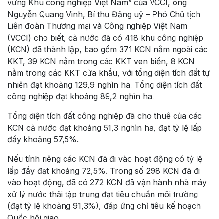
vững Khu công nghiệp Việt Nam” của VCCI, ông
Nguyễn Quang Vinh, Bí thư Đảng uỷ – Phó Chủ tịch
Liên đoàn Thương mại và Công nghiệp Việt Nam
(VCCI) cho biết, cả nước đã có 418 khu công nghiệp
(KCN) đã thành lập, bao gồm 371 KCN nằm ngoài các
KKT, 39 KCN nằm trong các KKT ven biển, 8 KCN
nằm trong các KKT cửa khẩu, với tổng diện tích đất tự
nhiên đạt khoảng 129,9 nghìn ha. Tổng diện tích đất
công nghiệp đạt khoảng 89,2 nghìn ha.
Tổng diện tích đất công nghiệp đã cho thuê của các
KCN cả nước đạt khoảng 51,3 nghìn ha, đạt tỷ lệ lấp
đầy khoảng 57,5%.
Nếu tính riêng các KCN đã đi vào hoạt động có tỷ lệ
lấp đầy đạt khoảng 72,5%. Trong số 298 KCN đã đi
vào hoạt động, đã có 272 KCN đã vận hành nhà máy
xử lý nước thải tập trung đạt tiêu chuẩn môi trường
(đạt tỷ lệ khoảng 91,3%), đáp ứng chỉ tiêu kế hoạch
Quốc hội giao.