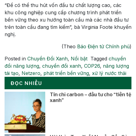
“Để có thể thu hút vốn đầu tư chất lượng cao, các
khu công nghiệp cung cấp chương trình phát triển
bền vững theo xu hướng toàn cầu mà các nhà đầu tư
trên toàn cầu đang tìm kiếm”, bà Virginia Foote khuyến
nghị.
(Theo
Báo Điện tử Chính phủ
)
Posted in
Chuyển Đổi Xanh
,
Nổi bật
Tagged
chuyển
đổi năng lượng
,
chuyển đổi xanh
,
COP26
,
năng lượng
tái tạo
,
Netzero
,
phát triển bền vững
,
xử lý nước thải
ĐỌC NHIỀU
Tín chỉ carbon – đầu tư cho “tiền tệ
xanh”