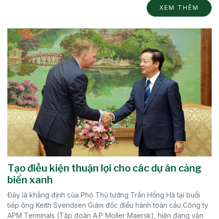
XEM THÊM
Tạo điều kiện thuận lợi cho các dự án cảng
biển xanh
Đây là khẳng định của Phó Thủ tướng Trần Hồng Hà tại buổi
tiếp ông Keith Svendsen Giám đốc điều hành toàn cầu Công ty
APM Terminals (Tập đoàn A.P Moller Maersk), hiện đang vận