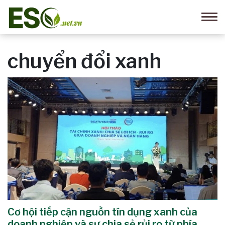
chuyển đổi xanh
Cơ hội tiếp cận nguồn tín dụng xanh của
doanh nghiệp và sự chia sẻ rủi ro từ phía