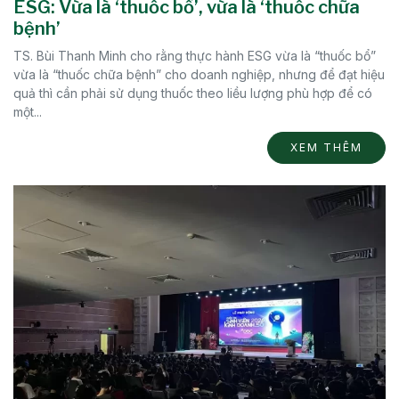
ESG: Vừa là ‘thuốc bổ’, vừa là ‘thuốc chữa
bệnh’
TS. Bùi Thanh Minh cho rằng thực hành ESG vừa là “thuốc bổ”
vừa là “thuốc chữa bệnh” cho doanh nghiệp, nhưng để đạt hiệu
quả thì cần phải sử dụng thuốc theo liều lượng phù hợp để có
một...
XEM THÊM