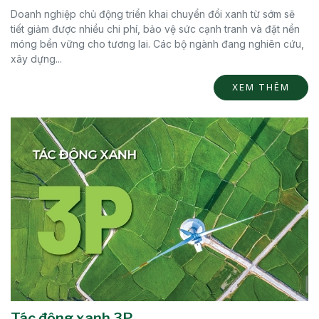
Doanh nghiệp chủ động triển khai chuyển đổi xanh từ sớm sẽ
tiết giảm được nhiều chi phí, bảo vệ sức cạnh tranh và đặt nền
móng bền vững cho tương lai. Các bộ ngành đang nghiên cứu,
xây dựng...
XEM THÊM
Tác động xanh 3P