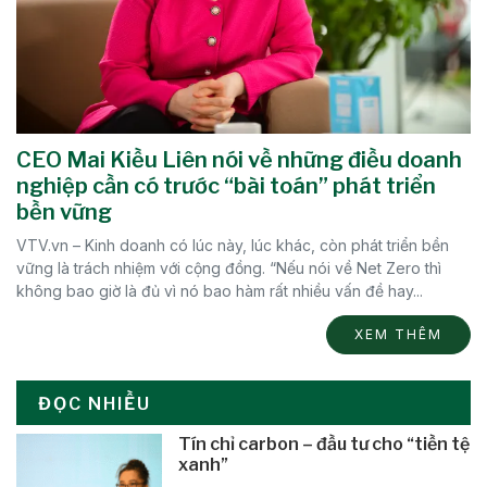
CEO Mai Kiều Liên nói về những điều doanh
nghiệp cần có trước “bài toán” phát triển
bền vững
VTV.vn – Kinh doanh có lúc này, lúc khác, còn phát triển bền
vững là trách nhiệm với cộng đồng. “Nếu nói về Net Zero thì
không bao giờ là đủ vì nó bao hàm rất nhiều vấn đề hay...
XEM THÊM
ĐỌC NHIỀU
Tín chỉ carbon – đầu tư cho “tiền tệ
xanh”