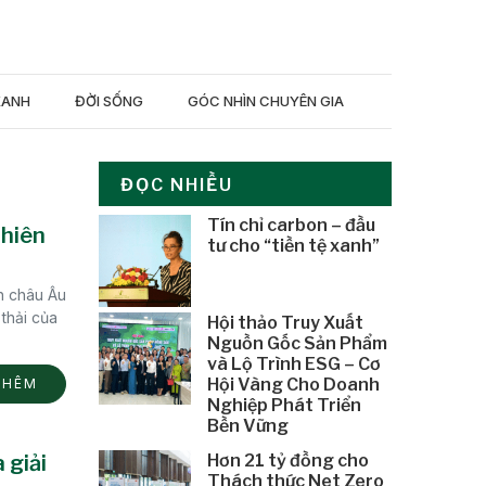
XANH
ĐỜI SỐNG
GÓC NHÌN CHUYÊN GIA
ĐỌC NHIỀU
Tín chỉ carbon – đầu
nhiên
tư cho “tiền tệ xanh”
h châu Âu
thải của
Hội thảo Truy Xuất
Nguồn Gốc Sản Phẩm
và Lộ Trình ESG – Cơ
Hội Vàng Cho Doanh
THÊM
Nghiệp Phát Triển
Bền Vững
 giải
Hơn 21 tỷ đồng cho
Thách thức Net Zero