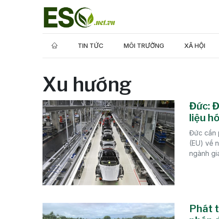
TIN TỨC
MÔI TRƯỜNG
XÃ HỘI
Xu hướng
Đức: Đ
liệu h
Đức cần 
(EU) về n
ngành gia
Phát t