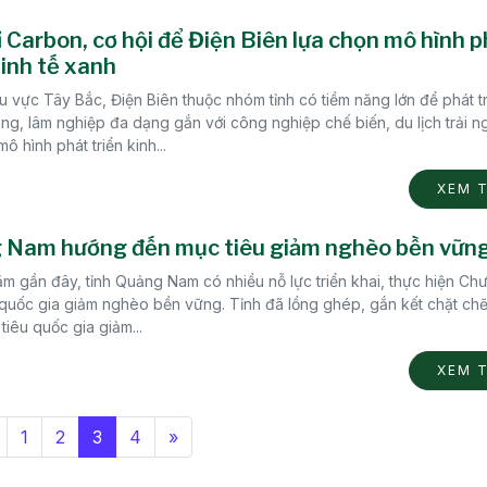
ỉ Carbon, cơ hội để Điện Biên lựa chọn mô hình 
kinh tế xanh
 vực Tây Bắc, Điện Biên thuộc nhóm tỉnh có tiềm năng lớn để phát tr
g, lâm nghiệp đa dạng gắn với công nghiệp chế biến, du lịch trải n
ô hình phát triển kinh...
XEM 
 Nam hướng đến mục tiêu giảm nghèo bền vữn
 gần đây, tỉnh Quảng Nam có nhiều nỗ lực triển khai, thực hiện Chư
 quốc gia giảm nghèo bền vững. Tỉnh đã lồng ghép, gắn kết chặt c
 tiêu quốc gia giảm...
XEM 
1
2
3
4
»