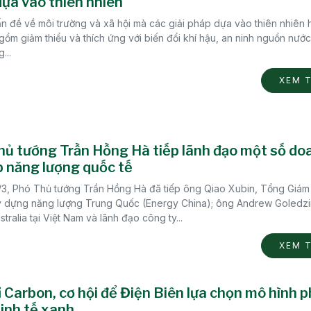
ựa vào thiên nhiên
ấn đề về môi trường và xã hội mà các giải pháp dựa vào thiên nhiên
ồm giảm thiểu và thích ứng với biến đổi khí hậu, an ninh nguồn nước
...
XEM 
ủ tướng Trần Hồng Hà tiếp lãnh đạo một số do
 năng lượng quốc tế
/3, Phó Thủ tướng Trần Hồng Hà đã tiếp ông Qiao Xubin, Tổng Giá
 dựng năng lượng Trung Quốc (Energy China); ông Andrew Goledzi
stralia tại Việt Nam và lãnh đạo công ty...
XEM 
ỉ Carbon, cơ hội để Điện Biên lựa chọn mô hình 
kinh tế xanh