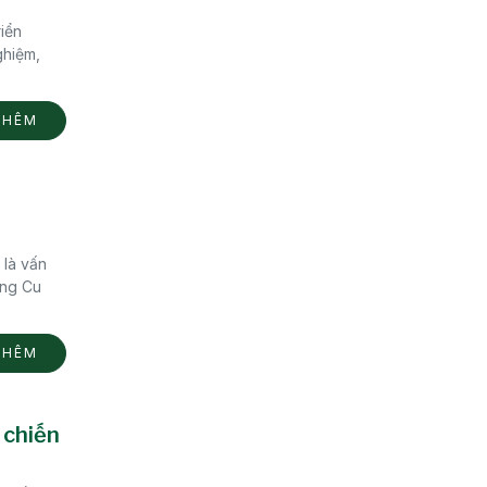
iển
ghiệm,
THÊM
 là vấn
ông Cu
THÊM
 chiến