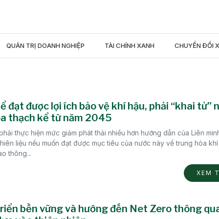
QUẢN TRỊ DOANH NGHIỆP
TÀI CHÍNH XANH
CHUYỂN ĐỔI 
ể đạt được lợi ích bảo vệ khí hậu, phải “khai tử” 
óa thạch kể từ năm 2045
phải thực hiện mức giảm phát thải nhiều hơn hướng dẫn của Liên min
hiên liệu nếu muốn đạt được mục tiêu của nước này về trung hòa khí 
o thông...
XEM 
riển bền vững và hướng đến Net Zero thông qua