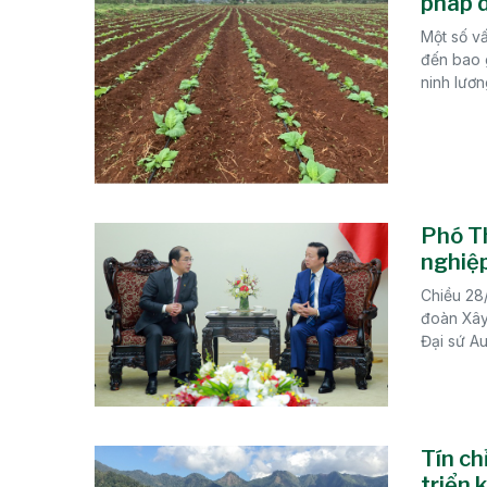
pháp d
Một số v
đến bao g
ninh lương
Phó Th
nghiệp
Chiều 28
đoàn Xây
Đại sứ Au
Tín ch
triển 