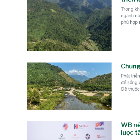
Trong khu
ngành nôn
phù hợp m
Chung 
Phát triể
đề sống 
Ðê thuộc 
WB nêu
lược t