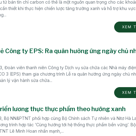
 từ bán tín chỉ carbon có thể là một nguồn quan trọng cho các khoả
cần thiết khi thực hiện chiến lược tăng trưởng xanh và hỗ trợ khu vự
g...
XEM 
rẻ Công ty EPS: Ra quân hưởng ứng ngày chủ n
3, Đoàn viên thanh niên Công ty Dịch vụ sửa chữa các Nhà máy điệ
 3 (EPS) tham gia chương trình Lễ ra quân hướng ứng ngày chủ nh
uản lý vận hành sửa chữa...
XEM 
riển lương thực thực phẩm theo hướng xanh
3, Bộ NN&PTNT phối hợp cùng Bộ Chính sách Tự nhiên và Nitơ Hà La
ơng trình hợp tác ‘Cùng hướng tới hệ thống thực phẩm bền vững’. Bộ
NT Lê Minh Hoan nhấn mạnh,...