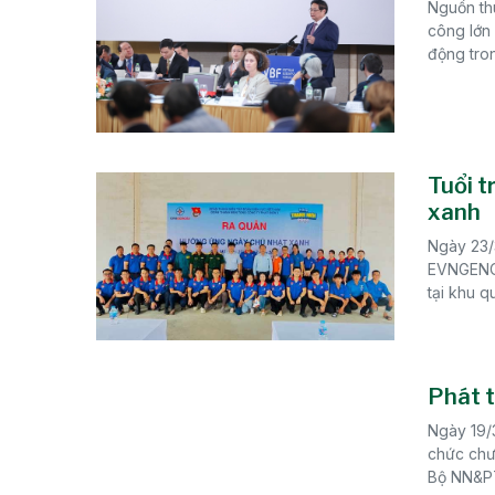
Nguồn thu
công lớn 
động tron
Tuổi t
xanh
Ngày 23/
EVNGENCO
tại khu q
Phát t
Ngày 19/
chức chư
Bộ NN&PT