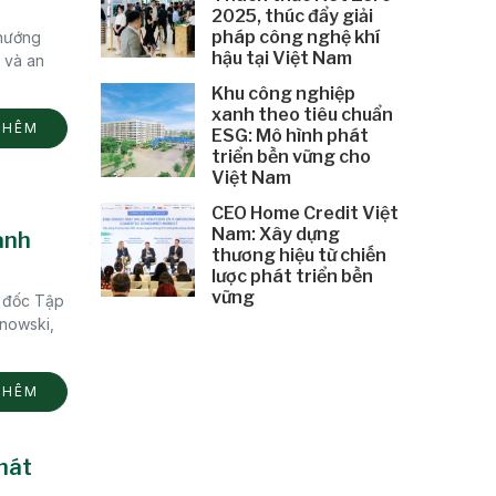
2025, thúc đẩy giải
pháp công nghệ khí
 hướng
hậu tại Việt Nam
 và an
Khu công nghiệp
xanh theo tiêu chuẩn
THÊM
ESG: Mô hình phát
triển bền vững cho
Việt Nam
CEO Home Credit Việt
Nam: Xây dựng
anh
thương hiệu từ chiến
lược phát triển bền
vững
m đốc Tập
nowski,
THÊM
phát