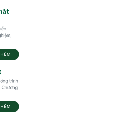
phát
iển
ghiệm,
THÊM
g
ơng trình
hẽ Chương
THÊM