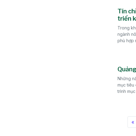
Tín ch
triển 
Trong khu
ngành nôn
phù hợp m
Quảng
Những năm
mục tiêu
trình mục
«