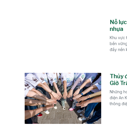
Nỗ lực
nhựa
Khu vực t
bền vững,
đẩy nền k
Thủy đ
Giờ Tr
Những ho
điện An 
thông điệ