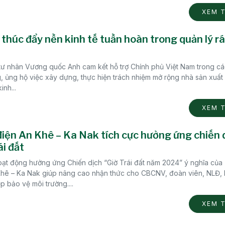
XEM 
 thúc đẩy nền kinh tế tuần hoàn trong quản lý rá
ư nhân Vương quốc Anh cam kết hỗ trợ Chính phủ Việt Nam trong cá
 ủng hộ việc xây dựng, thực hiện trách nhiệm mở rộng nhà sản xuất
inh...
XEM 
iện An Khê – Ka Nak tích cực hưởng ứng chiến 
ái đất
ạt động hưởng ứng Chiến dịch “Giờ Trái đất năm 2024” ý nghĩa của
Khê – Ka Nak giúp nâng cao nhận thức cho CBCNV, đoàn viên, NLĐ, l
p bảo vệ môi trường....
XEM 