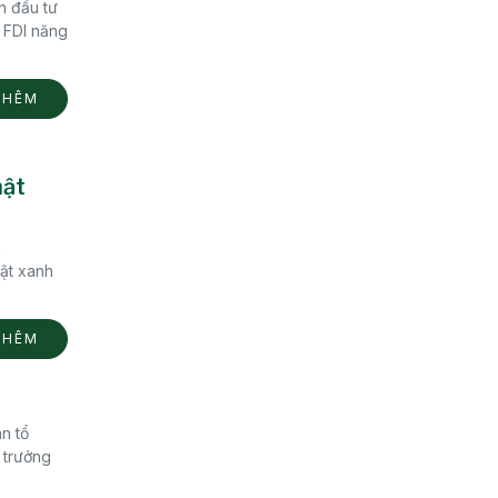
n đầu tư
c FDI năng
THÊM
hật
n
ật xanh
THÊM
n tổ
 trưởng