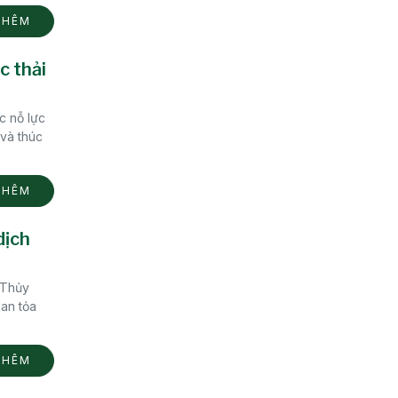
THÊM
c thải
c nỗ lực
 và thúc
THÊM
dịch
 Thủy
an tỏa
THÊM