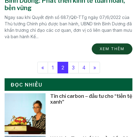
Bình Dương: Phát triển kinh tế tuần hoàn,
bền vững
Ngay sau khi Quyết định số 687/QĐ-TTg ngày 07/6/2022 của
Thủ tướng Chính phủ được ban hành, UBND tỉnh Bình Dương đã
khẩn trương chỉ đạo các cơ quan, đơn vị có liên quan tham mưu
và ban hành Kế...
XEM THÊM
«
1
2
3
4
»
ĐỌC NHIỀU
Tín chỉ carbon – đầu tư cho “tiền tệ
xanh”