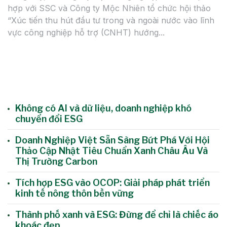
t
hợp với SSC và Công ty Mộc Nhiên tổ chức hội thảo
tổ
t
“Xúc tiến thu hút đầu tư trong và ngoài nước vào lĩnh
n
vực công nghiệp hỗ trợ (CNHT) hướng...
c
S
v
“G
sợ
Không có AI và dữ liệu, doanh nghiệp khó
chuyển đổi ESG
Doanh Nghiệp Việt Sẵn Sàng Bứt Phá Với Hội
Thảo Cập Nhật Tiêu Chuẩn Xanh Châu Âu Và
Thị Trường Carbon
Tích hợp ESG vào OCOP: Giải pháp phát triển
kinh tế nông thôn bền vững
Thành phố xanh và ESG: Đừng để chỉ là chiếc áo
khoác đẹp