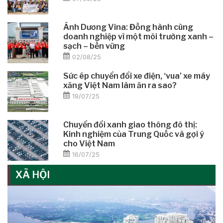
Ánh Dương Vina: Đồng hành cùng
doanh nghiệp vì một môi trường xanh –
sạch – bền vững
02/08/25
Sức ép chuyển đổi xe điện, ‘vua’ xe máy
xăng Việt Nam làm ăn ra sao?
19/07/25
Chuyển đổi xanh giao thông đô thị:
Kinh nghiệm của Trung Quốc và gợi ý
cho Việt Nam
16/07/25
XÃ HỘI