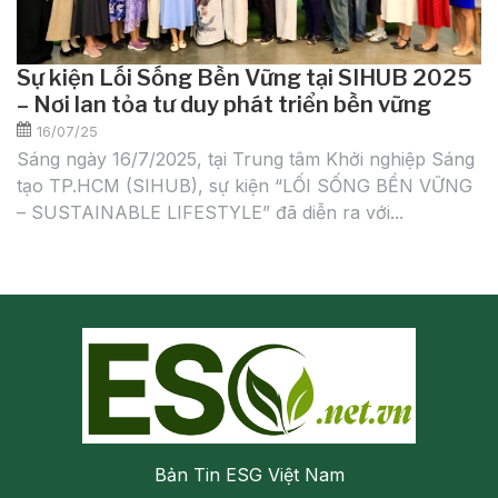
Sự kiện Lối Sống Bền Vững tại SIHUB 2025
– Nơi lan tỏa tư duy phát triển bền vững
16/07/25
Sáng ngày 16/7/2025, tại Trung tâm Khởi nghiệp Sáng
tạo TP.HCM (SIHUB), sự kiện “LỐI SỐNG BỀN VỮNG
– SUSTAINABLE LIFESTYLE” đã diễn ra với...
Bản Tin ESG Việt Nam