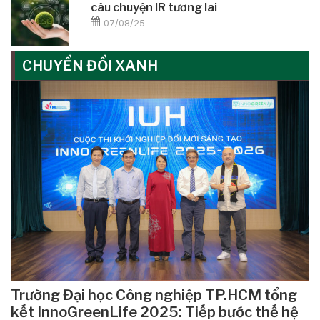
câu chuyện IR tương lai
07/08/25
CHUYỂN ĐỔI XANH
Trường Đại học Công nghiệp TP.HCM tổng
kết InnoGreenLife 2025: Tiếp bước thế hệ