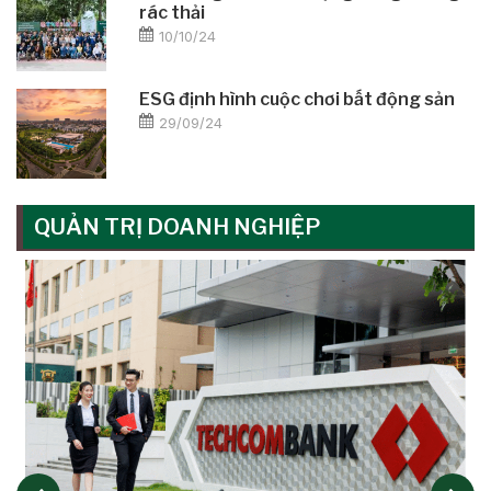
rác thải
10/10/24
ESG định hình cuộc chơi bất động sản
29/09/24
QUẢN TRỊ DOANH NGHIỆP