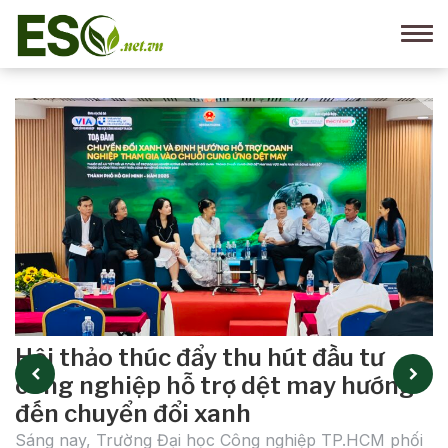
Hội thảo thúc đẩy thu hút đầu tư
công nghiệp hỗ trợ dệt may hướng
g
đến chuyển đổi xanh
g
H
Sáng nay, Trường Đại học Công nghiệp TP.HCM phối