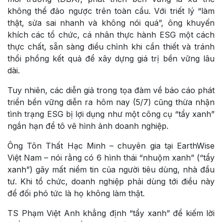
không thể đảo ngược trên toàn cầu. Với triết lý “làm
thật, sửa sai nhanh và không nói quá”, ông khuyến
khích các tổ chức, cá nhân thực hành ESG một cách
thực chất, sẵn sàng điều chỉnh khi cần thiết và tránh
thổi phồng kết quả để xây dựng giá trị bền vững lâu
dài.
Tuy nhiên, các diễn giả trong tọa đàm về báo cáo phát
triển bền vững diễn ra hôm nay (5/7) cũng thừa nhận
tình trạng ESG bị lợi dụng như một công cụ “tẩy xanh”
ngắn hạn để tô vẽ hình ảnh doanh nghiệp.
Ông Tôn Thất Hạc Minh – chuyên gia tại EarthWise
Việt Nam – nói rằng có 6 hình thái “nhuộm xanh” (“tẩy
xanh”) gây mất niềm tin của người tiêu dùng, nhà đầu
tư. Khi tổ chức, doanh nghiệp phải dùng tới điều này
để đối phó tức là họ không làm thật.
TS Phạm Việt Anh khẳng định “tẩy xanh” để kiếm lời