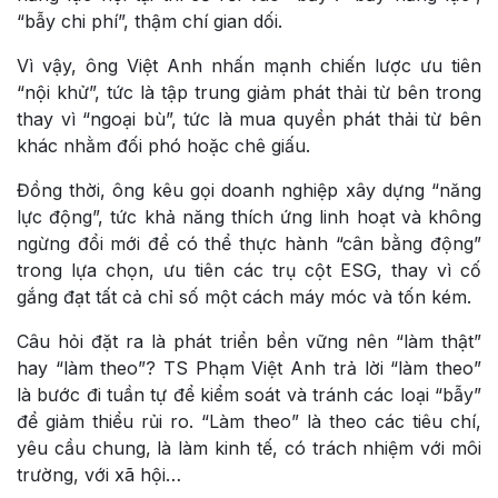
“bẫy chi phí”, thậm chí gian dối.
Vì vậy, ông Việt Anh nhấn mạnh chiến lược ưu tiên
“nội khử”, tức là tập trung giảm phát thải từ bên trong
thay vì “ngoại bù”, tức là mua quyền phát thải từ bên
khác nhằm đối phó hoặc chê giấu.
Đồng thời, ông kêu gọi doanh nghiệp xây dựng “năng
lực động”, tức khả năng thích ứng linh hoạt và không
ngừng đổi mới để có thể thực hành “cân bằng động”
trong lựa chọn, ưu tiên các trụ cột ESG, thay vì cố
gắng đạt tất cả chỉ số một cách máy móc và tốn kém.
Câu hỏi đặt ra là phát triển bền vững nên “làm thật”
hay “làm theo”? TS Phạm Việt Anh trả lời “làm theo”
là bước đi tuần tự để kiểm soát và tránh các loại “bẫy”
để giảm thiểu rủi ro. “Làm theo” là theo các tiêu chí,
yêu cầu chung, là làm kinh tế, có trách nhiệm với môi
trường, với xã hội…