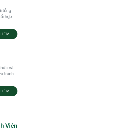
i tổng
hối hợp
THÊM
chức và
và tránh
THÊM
nh Viên