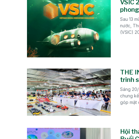
VSIC 2
phong 
Sau 13 mù
nước, Th
(VSIC) 20
THE I
trình 
Sáng 20/
chung kết
góp mặt c
Hội th
Buổi 