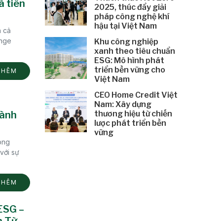
à tiên
2025, thúc đẩy giải
pháp công nghệ khí
hậu tại Việt Nam
n cả
enge
Khu công nghiệp
xanh theo tiêu chuẩn
ESG: Mô hình phát
triển bền vững cho
THÊM
Việt Nam
CEO Home Credit Việt
Nam: Xây dựng
ành
thương hiệu từ chiến
lược phát triển bền
vững
òng
với sự
THÊM
ESG –
n Từ