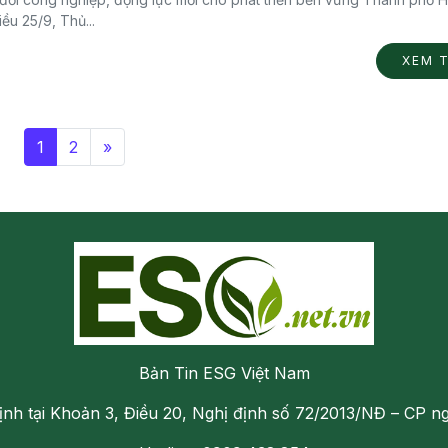
iều 25/9, Thủ...
XEM 
1
2
»
Bản Tin ESG Việt Nam
ịnh tại Khoản 3, Điều 20, Nghị định số 72/2013/NĐ – CP n