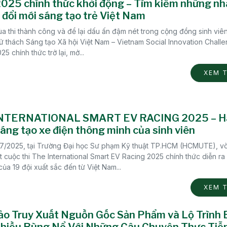
025 chính thức khởi động – Tìm kiếm những nh
đổi mới sáng tạo trẻ Việt Nam
a thi thành công và để lại dấu ấn đậm nét trong cộng đồng sinh viê
ử thách Sáng tạo Xã hội Việt Nam – Vietnam Social Innovation Chall
25 chính thức trở lại, mở...
XEM 
NTERNATIONAL SMART EV RACING 2025 – H
sáng tạo xe điện thông minh của sinh viên
7/2025, tại Trường Đại học Sư phạm Kỹ thuật TP.HCM (HCMUTE), v
 cuộc thi The International Smart EV Racing 2025 chính thức diễn ra 
ủa 19 đội xuất sắc đến từ Việt Nam...
XEM 
ảo Truy Xuất Nguồn Gốc Sản Phẩm và Lộ Trình 
Chiều Bùng Nổ Với Những Câu Chuyện Thực Tiễ