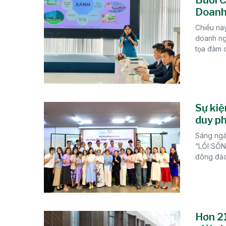
Doanh
Chiều nay
doanh ngh
tọa đàm c
Sự kiệ
duy ph
Sáng ngà
“LỐI SỐN
đông đảo
Hơn 21