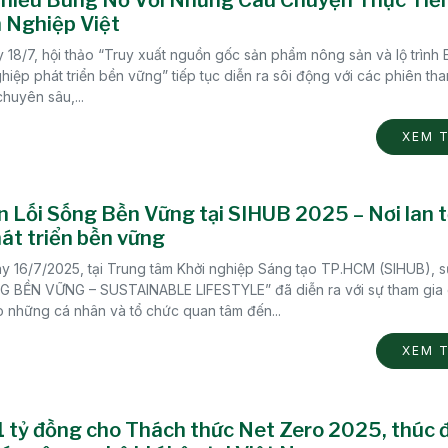
 Nghiệp Việt
 18/7, hội thảo “Truy xuất nguồn gốc sản phẩm nông sản và lộ trình
iệp phát triển bền vững” tiếp tục diễn ra sôi động với các phiên th
huyên sâu,...
XEM 
n Lối Sống Bền Vững tại SIHUB 2025 – Nơi lan t
át triển bền vững
y 16/7/2025, tại Trung tâm Khởi nghiệp Sáng tạo TP.HCM (SIHUB), s
G BỀN VỮNG – SUSTAINABLE LIFESTYLE” đã diễn ra với sự tham gia
 những cá nhân và tổ chức quan tâm đến...
XEM 
 tỷ đồng cho Thách thức Net Zero 2025, thúc 