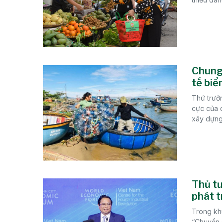
Chung 
tế biể
Thứ trưở
cực của 
xây dựng 
Thủ tư
phát t
Trong kh
“Chuyển 