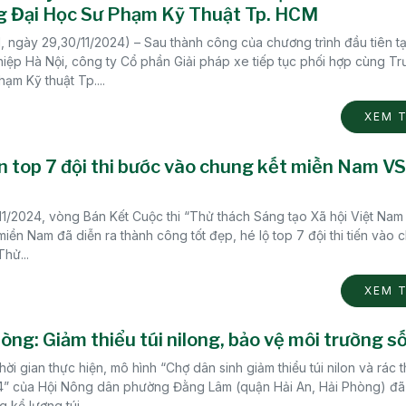
g Đại Học Sư Phạm Kỹ Thuật Tp. HCM
 ngày 29,30/11/2024) – Sau thành công của chương trình đầu tiên tạ
iệp Hà Nội, công ty Cổ phần Giải pháp xe tiếp tục phối hợp cùng Tr
ạm Kỹ thuật Tp....
XEM 
n top 7 đội thi bước vào chung kết miền Nam V
11/2024, vòng Bán Kết Cuộc thi “Thử thách Sáng tạo Xã hội Việt Nam
iền Nam đã diễn ra thành công tốt đẹp, hé lộ top 7 đội thi tiến vào 
Thử...
XEM 
òng: Giảm thiểu túi nilong, bảo vệ môi trường s
hời gian thực hiện, mô hình “Chợ dân sinh giảm thiểu túi nilon và rác 
” của Hội Nông dân phường Đằng Lâm (quận Hải An, Hải Phòng) đã
 kể lượng túi...