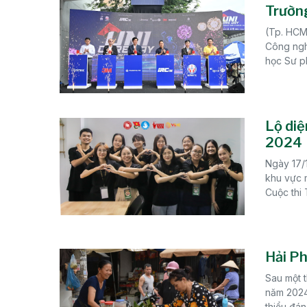
Trườn
(Tp. HCM,
Công ngh
học Sư ph
Lộ diệ
2024
Ngày 17/
khu vực m
Cuộc thi 
Hải Ph
Sau một t
năm 2024
thiểu đáng