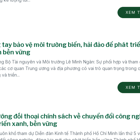
XEM 
tay bảo vệ môi trường biển, hải đảo để phát tri
n bền vững
ng Bộ Tài nguyên và Môi trưởng Lê Minh Ngân: Sự phối hợp và tham g
các cơ quan Trung ương và địa phương có vai trò quan trọng trong q
và triển...
XEM 
ớng đối thoại chính sách về chuyển đổi công ng
riển xanh, bền vững
uôn khổ tham dự Diễn đàn Kinh tế Thành phố Hồ Chí Minh lần thứ 5 v
đổi công nghiệp, động lực mới cho phát triển bền vững Thành phố H