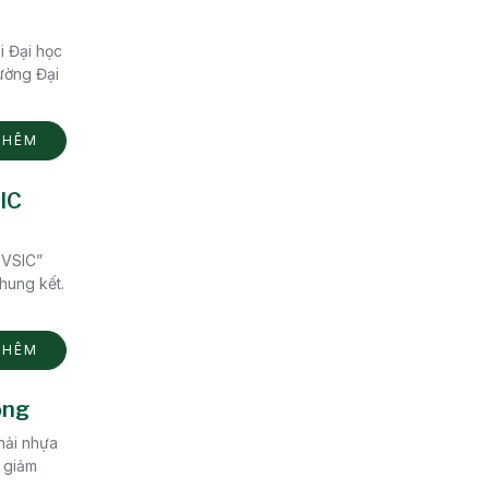
i Đại học
ường Đại
THÊM
SIC
 VSIC”
chung kết.
THÊM
ống
thải nhựa
 giảm