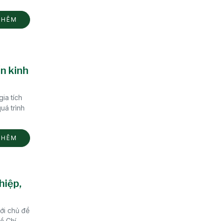
THÊM
ển kinh
ia tích
uá trình
THÊM
hiệp,
ới chủ đề
ồ Chí