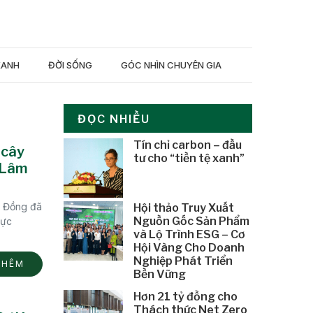
XANH
ĐỜI SỐNG
GÓC NHÌN CHUYÊN GIA
ĐỌC NHIỀU
Tín chỉ carbon – đầu
 cây
tư cho “tiền tệ xanh”
p Lâm
m Đồng đã
Hội thảo Truy Xuất
Nguồn Gốc Sản Phẩm
hực
và Lộ Trình ESG – Cơ
Hội Vàng Cho Doanh
Nghiệp Phát Triển
THÊM
Bền Vững
Hơn 21 tỷ đồng cho
Thách thức Net Zero