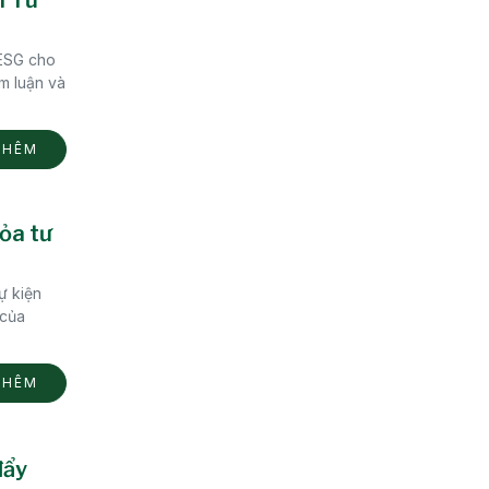
 ESG cho
am luận và
THÊM
ỏa tư
ự kiện
 của
THÊM
đẩy