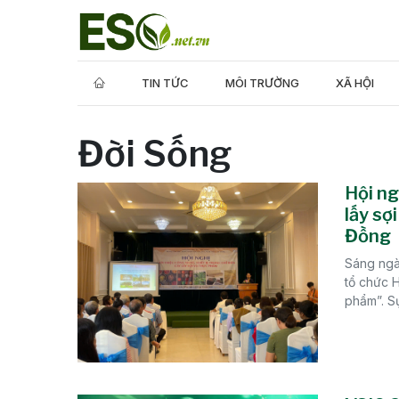
TIN TỨC
MÔI TRƯỜNG
XÃ HỘI
Đời Sống
Hội ng
lấy sợ
Đồng
Sáng ngà
tổ chức H
phẩm”. Sự