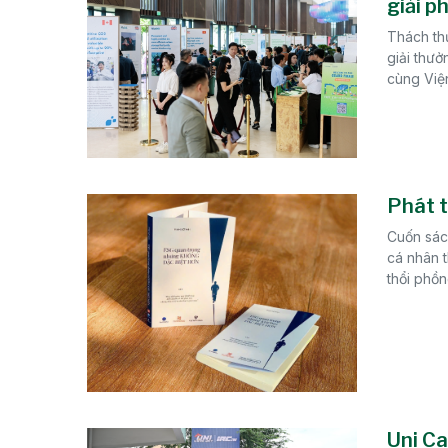
giải p
Thách th
giải thư
cùng Việ
Phát t
Cuốn sác
cá nhân t
thổi phồn
Uni Ca