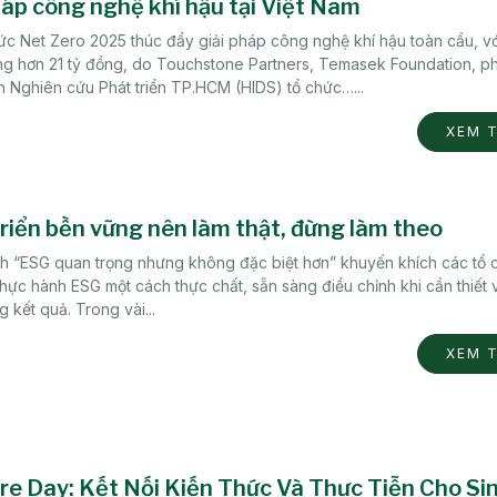
háp công nghệ khí hậu tại Việt Nam
ức Net Zero 2025 thúc đẩy giải pháp công nghệ khí hậu toàn cầu, vớ
ởng hơn 21 tỷ đồng, do Touchstone Partners, Temasek Foundation, p
n Nghiên cứu Phát triển TP.HCM (HIDS) tổ chức…...
XEM 
riển bền vững nên làm thật, đừng làm theo
h “ESG quan trọng nhưng không đặc biệt hơn” khuyến khích các tổ 
hực hành ESG một cách thực chất, sẵn sàng điều chỉnh khi cần thiết 
g kết quả. Trong vài...
XEM 
re Day: Kết Nối Kiến Thức Và Thực Tiễn Cho Si