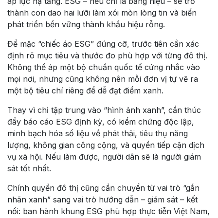
áp lực hạ tầng. ESG – nếu chỉ là bảng hiệu – sẽ trở
thành con dao hai lưỡi làm xói mòn lòng tin và biến
phát triển bền vững thành khẩu hiệu rỗng.
Để mặc “chiếc áo ESG” đúng cỡ, trước tiên cần xác
định rõ mục tiêu và thước đo phù hợp với từng đô thị.
Không thể áp một bộ chuẩn quốc tế cứng nhắc vào
mọi nơi, nhưng cũng không nên mỗi đơn vị tự vẽ ra
một bộ tiêu chí riêng để dễ đạt điểm xanh.
Thay vì chỉ tập trung vào “hình ảnh xanh”, cần thúc
đẩy báo cáo ESG định kỳ, có kiểm chứng độc lập,
minh bạch hóa số liệu về phát thải, tiêu thụ năng
lượng, không gian công cộng, và quyền tiếp cận dịch
vụ xã hội. Nếu làm được, người dân sẽ là người giám
sát tốt nhất.
Chính quyền đô thị cũng cần chuyển từ vai trò “gắn
nhãn xanh” sang vai trò hướng dẫn – giám sát – kết
nối: ban hành khung ESG phù hợp thực tiễn Việt Nam,