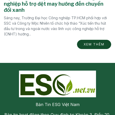
nghiệp hỗ trợ dệt may hướng đến chuyển
đổi xanh
Sáng nay, Trường Đại học Công nghiệp TP.HCM phối hợp với
SSC và Công ty Mộc Nhiên tổ chức hội thảo “Xúc tiến thu hút
đầu tư trong và ngoài nước vào lĩnh vực công nghiệp hỗ trợ
(CNHT) hướng...
XEM THÊM
Bản Tin ESG Việt Nam
Bản tin hoạt động theo Quy định tại Khoản 3, Điều 20,