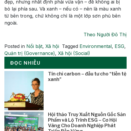
đẹp, nhưng nhất định phải vừa vặn – để không ai bị
bỏ lại phía sau. Và xanh – nếu có – nên là màu xanh
từ bên trong, chứ không chỉ là một lớp sơn phủ bên
ngoài.
Theo Người Đô Thị
Posted in
Nổi bật
,
Xã hội
Tagged
Environmental
,
ESG
,
Quản trị (Governance)
,
Xã hội (Social)
ĐỌC NHIỀU
Tín chỉ carbon – đầu tư cho “tiền tệ
xanh”
Hội thảo Truy Xuất Nguồn Gốc Sản
Phẩm và Lộ Trình ESG – Cơ Hội
Vàng Cho Doanh Nghiệp Phát