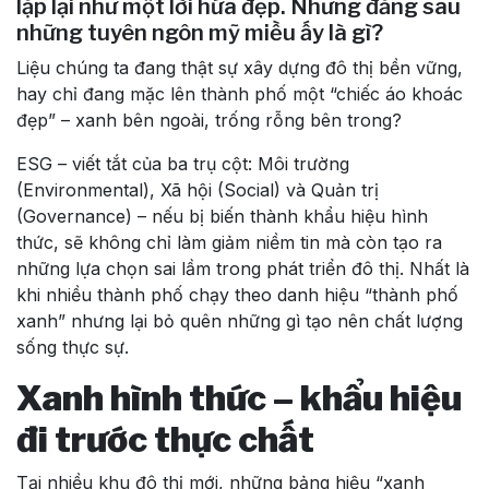
lặp lại như một lời hứa đẹp. Nhưng đằng sau
những tuyên ngôn mỹ miều ấy là gì?
Liệu chúng ta đang thật sự xây dựng đô thị bền vững,
hay chỉ đang mặc lên thành phố một “chiếc áo khoác
đẹp” – xanh bên ngoài, trống rỗng bên trong?
ESG – viết tắt của ba trụ cột: Môi trường
(Environmental), Xã hội (Social) và Quản trị
(Governance) – nếu bị biến thành khẩu hiệu hình
thức, sẽ không chỉ làm giảm niềm tin mà còn tạo ra
những lựa chọn sai lầm trong phát triển đô thị. Nhất là
khi nhiều thành phố chạy theo danh hiệu “thành phố
xanh” nhưng lại bỏ quên những gì tạo nên chất lượng
sống thực sự.
Xanh hình thức – khẩu hiệu
đi trước thực chất
Tại nhiều khu đô thị mới, những bảng hiệu “xanh