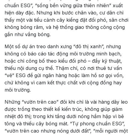
chuẩn ESG”, “sống bền vững giữa thiên nhiên” xuất
hiện dày đặc. Nhưng khi bước chân vào, cư dân chỉ
thấy một vài tiểu cảnh cây kiểng đặt đối phó, sân chơi
không bóng râm, và hệ thống giao thông công cộng
gần như vắng bóng.
Một số dự án treo danh xưng “đô thị xanh”, nhưng
không có báo cáo tác động môi trường minh bạch,
hoặc chỉ công bố theo kiểu đối phó – đầy kỹ thuật,
thiếu nội dung cụ thể. Thậm chí, có nơi thuê tư vấn
“vẽ” ESG để gửi ngân hàng hoặc làm hồ sơ gọi vốn,
chứ không vì cam kết thực chất với cộng đồng hay
môi trường.
Những “vườn trên cao” đôi khi chỉ là vài hàng dây leo
được trồng theo thiết kế kiến trúc, không giúp giảm
nhiệt đô thị; trong khi tầng dưới nóng hầm hập vì bê
tông và thiếu cây bóng mát. “Tự phong chuẩn ESG”,
“vườn trên cao nhưng nóng dưới đất”, “mỗi người một