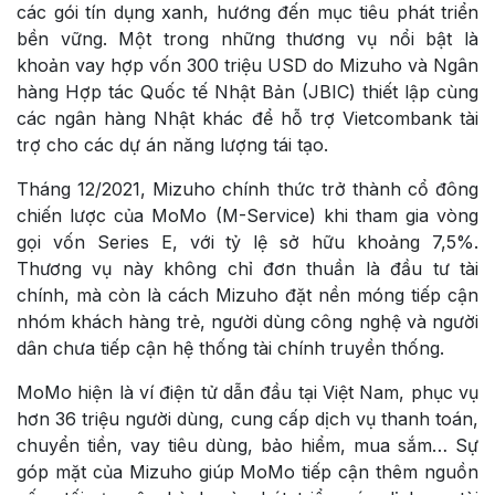
các gói tín dụng xanh, hướng đến mục tiêu phát triển
bền vững. Một trong những thương vụ nổi bật là
khoản vay hợp vốn 300 triệu USD do Mizuho và Ngân
hàng Hợp tác Quốc tế Nhật Bản (JBIC) thiết lập cùng
các ngân hàng Nhật khác để hỗ trợ Vietcombank tài
trợ cho các dự án năng lượng tái tạo.
Tháng 12/2021, Mizuho chính thức trở thành cổ đông
chiến lược của MoMo (M-Service) khi tham gia vòng
gọi vốn Series E, với tỷ lệ sở hữu khoảng 7,5%.
Thương vụ này không chỉ đơn thuần là đầu tư tài
chính, mà còn là cách Mizuho đặt nền móng tiếp cận
nhóm khách hàng trẻ, người dùng công nghệ và người
dân chưa tiếp cận hệ thống tài chính truyền thống.
MoMo hiện là ví điện tử dẫn đầu tại Việt Nam, phục vụ
hơn 36 triệu người dùng, cung cấp dịch vụ thanh toán,
chuyển tiền, vay tiêu dùng, bảo hiểm, mua sắm… Sự
góp mặt của Mizuho giúp MoMo tiếp cận thêm nguồn