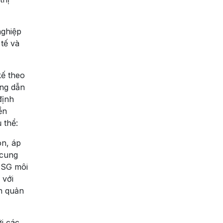
nghiệp
tế và
kế theo
ớng dẫn
định
ền
 thể:
on, áp
 cung
ESG môi
 với
n quản
ới các