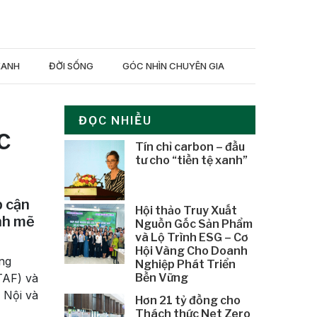
XANH
ĐỜI SỐNG
GÓC NHÌN CHUYÊN GIA
ĐỌC NHIỀU
c
Tín chỉ carbon – đầu
tư cho “tiền tệ xanh”
p cận
Hội thảo Truy Xuất
ạnh mẽ
Nguồn Gốc Sản Phẩm
và Lộ Trình ESG – Cơ
Hội Vàng Cho Doanh
ứng
Nghiệp Phát Triển
Bền Vững
TAF) và
 Nội và
Hơn 21 tỷ đồng cho
Thách thức Net Zero