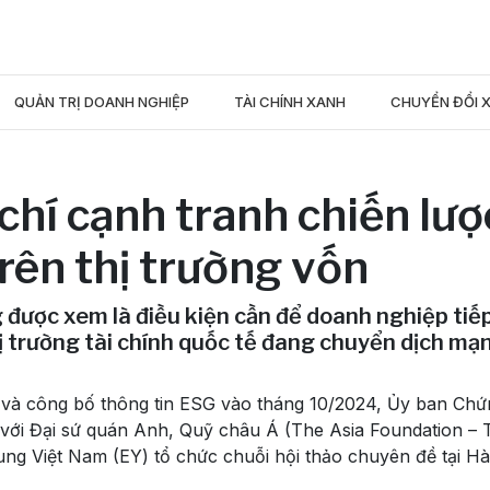
QUẢN TRỊ DOANH NGHIỆP
TÀI CHÍNH XANH
CHUYỂN ĐỔI 
chí cạnh tranh chiến lượ
rên thị trường vốn
 được xem là điều kiện cần để doanh nghiệp tiế
thị trường tài chính quốc tế đang chuyển dịch m
ai và công bố thông tin ESG vào tháng 10/2024, Ủy ban Ch
ới Đại sứ quán Anh, Quỹ châu Á (The Asia Foundation – 
g Việt Nam (EY) tổ chức chuỗi hội thảo chuyên đề tại Hà