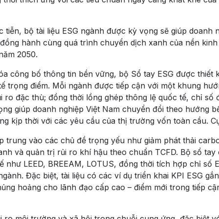
 tiễn, bộ tài liệu ESG ngành được kỳ vọng sẽ giúp doanh 
 đồng hành cùng quá trình chuyển dịch xanh của nền kinh 
 năm 2050.
 công bố thông tin bền vững, bộ Sổ tay ESG được thiết 
 tế trọng điểm. Mỗi ngành được tiếp cận với một khung hư
i ro đặc thù; đồng thời lồng ghép thông lệ quốc tế, chỉ số 
 trọng giúp doanh nghiệp Việt Nam chuyển đổi theo hướng b
g kịp thời với các yêu cầu của thị trường vốn toàn cầu. Cụ
 trung vào các chủ đề trọng yếu như giảm phát thải carb
xanh và quản trị rủi ro khí hậu theo chuẩn TCFD. Bộ sổ tay
 tế như LEED, BREEAM, LOTUS, đồng thời tích hợp chỉ số 
gành. Đặc biệt, tài liệu có các ví dụ triển khai KPI ESG gắn
hủng hoảng cho lãnh đạo cấp cao – điểm mới trong tiếp cậ
i ro môi trường và xã hội trong chuỗi cung ứng, đặc biệt v