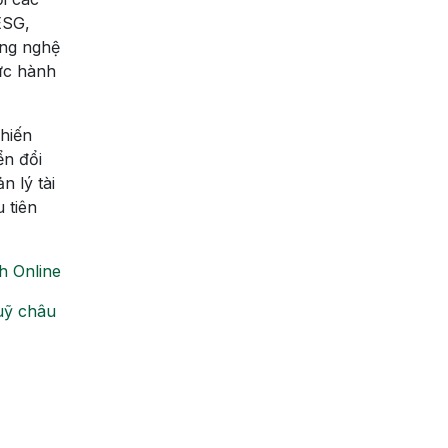
ESG,
ông nghệ
ực hành
chiến
ển đổi
 lý tài
 tiên
h Online
uỹ châu