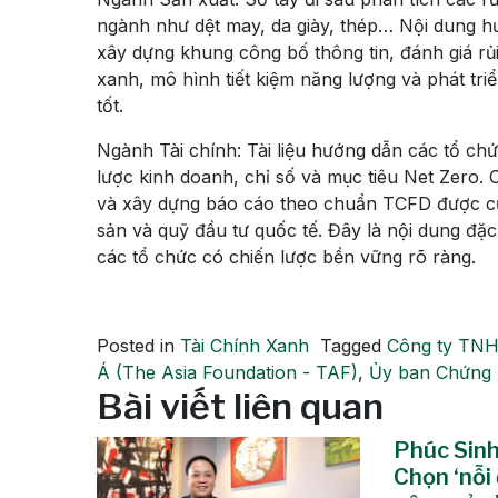
ngành như dệt may, da giày, thép… Nội dung h
xây dựng khung công bố thông tin, đánh giá rủi
xanh, mô hình tiết kiệm năng lượng và phát tr
tốt.
Ngành Tài chính:
Tài liệu hướng dẫn các tổ chứ
lược kinh doanh, chỉ số và mục tiêu Net Zero. 
và xây dựng báo cáo theo chuẩn TCFD được cụ t
sản và quỹ đầu tư quốc tế. Đây là nội dung đặc
các tổ chức có chiến lược bền vững rõ ràng.
Posted in
Tài Chính Xanh
Tagged
Công ty TNH
Á (The Asia Foundation - TAF)
,
Ủy ban Chứng
Bài viết liên quan
Phúc Sinh
Chọn ‘nỗi 