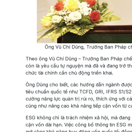
Ông Vũ Chí Dũng, Trưởng Ban Pháp chế
Theo ông Vũ Chí Dũng – Trưởng Ban Pháp chế 
còn là yêu cầu tự nguyện mà đã và đang trở t
chức tài chính cần chủ động triển khai.
Ông Dũng cho biết, các hướng dẫn ngành được 
tiêu chuẩn quốc tế như TCFD, GRI, IFRS S1/S2 
cường năng lực quản trị rủi ro, thích ứng với 
cũng như nâng cao khả năng tiếp cận vốn từ cá
ESG không chỉ là trách nhiệm xã hội, mà đang d
cận vốn dài hạn. Việc công bố thông tin ESG 
mở rộng khả năng huy động vốn quốc tế; đồng t