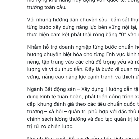
trường toàn cầu.
Với những hướng dẫn chuyên sâu, bám sát thực
từng bước xây dựng năng lực bền vững nội tại,
thực hiện cam kết phát thải ròng bằng “0” vào
Nhằm hỗ trợ doanh nghiệp từng bước chuẩn hóa
hướng chuyên biệt hóa cho từng lĩnh vực kinh
riêng, tập trung vào các chủ đề trọng yếu và rủ
lượng và ví dụ thực tiễn. Đây là bước đi quan
vững, nâng cao năng lực cạnh tranh và thích ứn
Ngành Bất động sản – Xây dựng:
Hướng dẫn tập
dụng kinh tế tuần hoàn, phát triển công trình 
cấp khung đánh giá theo các tiêu chuẩn quốc
trường – xã hội – quản trị phù hợp với đặc thù n
chính sách lương thưởng và đào tạo quản trị k
trị rủi ro chiến lược.
Ngành Sản xuất:
Sổ tay đi sâu phân tích các rủ