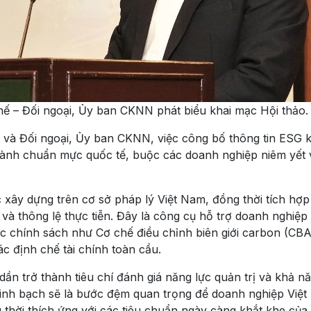
 – Đối ngoại, Ủy ban CKNN phát biểu khai mạc Hội thảo.
và Đối ngoại, Ủy ban CKNN, việc công bố thông tin ESG 
hành chuẩn mực quốc tế, buộc các doanh nghiệp niêm yết 
xây dựng trên cơ sở pháp lý Việt Nam, đồng thời tích hợp
và thông lệ thực tiễn. Đây là công cụ hỗ trợ doanh nghiệp
các chính sách như Cơ chế điều chỉnh biên giới carbon (CB
c định chế tài chính toàn cầu.
ần trở thành tiêu chí đánh giá năng lực quản trị và khả nă
minh bạch sẽ là bước đệm quan trọng để doanh nghiệp Việ
hời thích ứng với các tiêu chuẩn ngày càng khắt khe của 