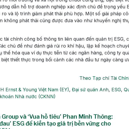
ướng dẫn hỗ trợ doanh nghiệp xác định chủ đề trọng yếu 
 ro và lộ trình giảm phát thải phù hợp. Một số giải pháp c
iển không phát thải cũng được đưa vào như khuyến nghị th
c tài chính công bố thông tin liên quan đến quản trị ESG, 
Các chủ đề như đánh giá rủi ro khí hậu, lập kế hoạch chuy
hể hóa qua ví dụ thực tiễn từ các ngân hàng, công ty quản
 biệt thiết thực trong bối cảnh các nhà đầu tư ngày càng ưu
Theo Tạp chí Tài Chín
H Ernst & Young Việt Nam (EY)
,
Đại sứ quán Anh
,
ESG
,
Q
 khoán Nhà nước (CKNN)
 Group và ‘Vua hồ tiêu’ Phan Minh Thông:
đau’ ESG để kiến tạo giá trị bền vững cho