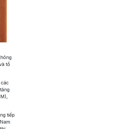
không
và tổ
 các
 tăng
AM),
ng tiếp
t Nam
thị