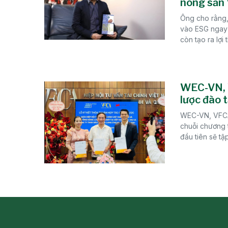
nông sản 
Ông cho rằng,
vào ESG ngay 
còn tạo ra lợi
WEC-VN, 
lược đào 
WEC-VN, VFCA 
chuỗi chương 
đầu tiên sẽ tậ