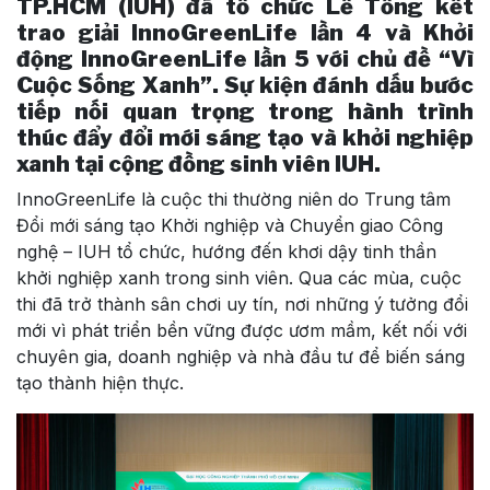
TP.HCM (IUH) đã tổ chức Lễ Tổng kết
trao giải InnoGreenLife lần 4 và Khởi
động InnoGreenLife lần 5 với chủ đề “Vì
Cuộc Sống Xanh”. Sự kiện đánh dấu bước
tiếp nối quan trọng trong hành trình
thúc đẩy đổi mới sáng tạo và khởi nghiệp
xanh tại cộng đồng sinh viên IUH.
InnoGreenLife là cuộc thi thường niên do Trung tâm
Đổi mới sáng tạo Khởi nghiệp và Chuyển giao Công
nghệ – IUH tổ chức, hướng đến khơi dậy tinh thần
khởi nghiệp xanh trong sinh viên. Qua các mùa, cuộc
thi đã trở thành sân chơi uy tín, nơi những ý tưởng đổi
mới vì phát triển bền vững được ươm mầm, kết nối với
chuyên gia, doanh nghiệp và nhà đầu tư để biến sáng
tạo thành hiện thực.