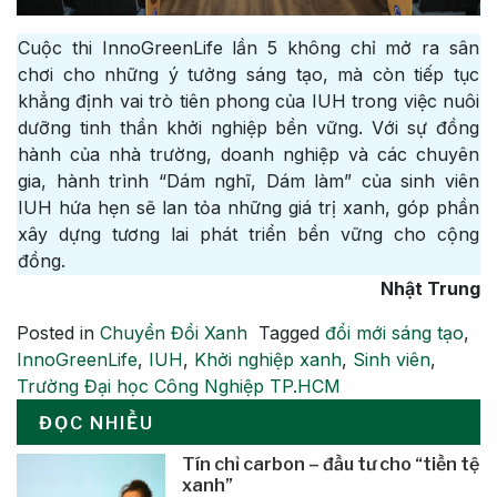
Cuộc thi InnoGreenLife lần 5 không chỉ mở ra sân
chơi cho những ý tưởng sáng tạo, mà còn tiếp tục
khẳng định vai trò tiên phong của IUH trong việc nuôi
dưỡng tinh thần khởi nghiệp bền vững. Với sự đồng
hành của nhà trường, doanh nghiệp và các chuyên
gia, hành trình “Dám nghĩ, Dám làm” của sinh viên
IUH hứa hẹn sẽ lan tỏa những giá trị xanh, góp phần
xây dựng tương lai phát triển bền vững cho cộng
đồng.
Nhật Trung
Posted in
Chuyển Đổi Xanh
Tagged
đổi mới sáng tạo
,
InnoGreenLife
,
IUH
,
Khởi nghiệp xanh
,
Sinh viên
,
Trường Đại học Công Nghiệp TP.HCM
ĐỌC NHIỀU
Tín chỉ carbon – đầu tư cho “tiền tệ
xanh”