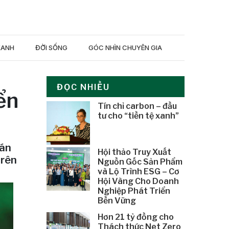
XANH
ĐỜI SỐNG
GÓC NHÌN CHUYÊN GIA
ĐỌC NHIỀU
ển
Tín chỉ carbon – đầu
tư cho “tiền tệ xanh”
 án
Hội thảo Truy Xuất
trên
Nguồn Gốc Sản Phẩm
và Lộ Trình ESG – Cơ
Hội Vàng Cho Doanh
Nghiệp Phát Triển
Bền Vững
Hơn 21 tỷ đồng cho
Thách thức Net Zero