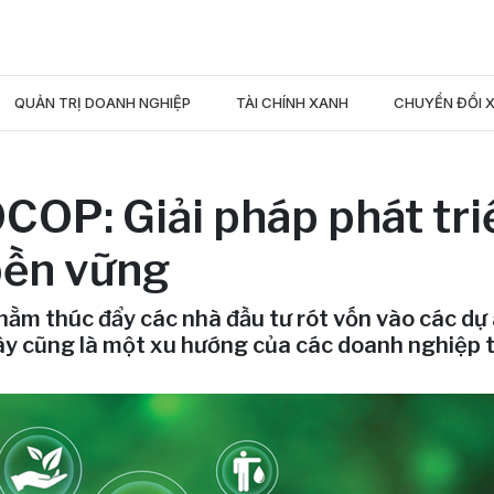
QUẢN TRỊ DOANH NGHIỆP
TÀI CHÍNH XANH
CHUYỂN ĐỔI 
COP: Giải pháp phát tri
bền vững
hằm thúc đẩy các nhà đầu tư rót vốn vào các dự
ây cũng là một xu hướng của các doanh nghiệp 