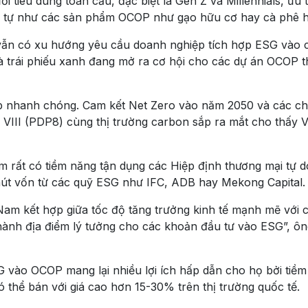
tiêu dùng toàn cầu, đặc biệt là Gen Z và Millennials, ưu t
ng tự như các sản phẩm OCOP như gạo hữu cơ hay cà phê 
vẫn có xu hướng yêu cầu doanh nghiệp tích hợp ESG vào 
và trái phiếu xanh đang mở ra cơ hội cho các dự án OCOP t
ịp nhanh chóng. Cam kết Net Zero vào năm 2050 và các ch
a VIII (PDP8) cùng thị trường carbon sắp ra mắt cho thấy 
rất có tiềm năng tận dụng các Hiệp định thương mại tự d
hút vốn từ các quỹ ESG như IFC, ADB hay Mekong Capital.
 Nam kết hợp giữa tốc độ tăng trưởng kinh tế mạnh mẽ với 
thành địa điểm lý tưởng cho các khoản đầu tư vào ESG”, ô
 vào OCOP mang lại nhiều lợi ích hấp dẫn cho họ bởi tiề
thể bán với giá cao hơn 15-30% trên thị trường quốc tế.