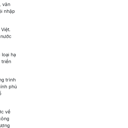
, văn
ội nhập
Việt.
 nước
loại hạ
 triển
g trình
hính phủ
ố
ớc về
 công
hương