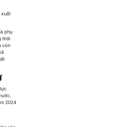
 xuất
là phụ
 thời
à còn
xã
ất
Ư
lực
nước.
ăm 2024