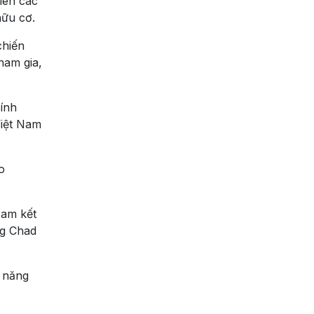
iên các
hữu cơ.
chiến
ham gia,
ính
Việt Nam
o
cam kết
ng Chad
m năng