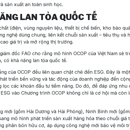
và sản xuất an toàn sinh học.
NĂNG LAN TỎA QUỐC TẾ
ất (điện, vùng nguyên liệu, thiết bị chế biến, kho bảo qu
 nghệ dùng chung, liên kết chuỗi sản xuất – tiêu thụ và h
ao giá trị và mở rộng thị trường.
g giám đốc FAO cho rằng mô hình OCOP của Việt Nam sẽ tr
, có khả năng lan tỏa quốc tế.
ầng của OCOP đều liên quan chặt chẽ đến ESG. Đây là một
hát triển bền vững và tác động của doanh nghiệp đến cộn
 lọc các khoản đầu tư tiềm năng. Do đó, để đáp ứng nhu c
ợp ESG vào Chương trình OCOP không chỉ là cơ hội mà còn 
 mới (gồm Hải Dương và Hải Phòng), Ninh Bình mới (gồm
g mô hình phát triển sản xuất hàng hóa theo chuỗi giá tr
dụng phân bón hữu cơ, áp dụng công nghệ mới bảo vệ môi t