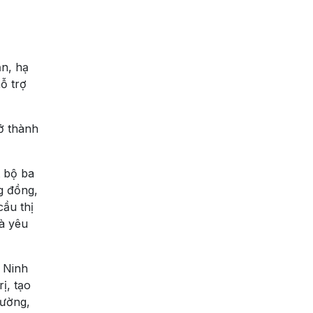
ản, hạ
ỗ trợ
ở thành
 bộ ba
g đồng,
ầu thị
là yêu
 Ninh
ị, tạo
rường,