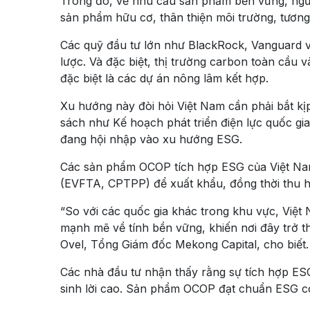
Trong đó, về nhu cầu sản phẩm bền vững, người 
sản phẩm hữu cơ, thân thiện môi trường, tươ
Các quỹ đầu tư lớn như BlackRock, Vanguard 
lược. Và đặc biệt, thị trường carbon toàn cầu 
đặc biệt là các dự án nông lâm kết hợp.
Xu hướng này đòi hỏi Việt Nam cần phải bắt k
sách như Kế hoạch phát triển điện lực quốc gi
đang hội nhập vào xu hướng ESG.
Các sản phẩm OCOP tích hợp ESG của Việt Nam 
(EVFTA, CPTPP) để xuất khẩu, đồng thời thu 
“So với các quốc gia khác trong khu vực, Việt
mạnh mẽ về tính bền vững, khiến nơi đây trở 
Ovel, Tổng Giám đốc Mekong Capital, cho biết.
Các nhà đầu tư nhận thấy rằng sự tích hợp ESG
sinh lời cao. Sản phẩm OCOP đạt chuẩn ESG có 