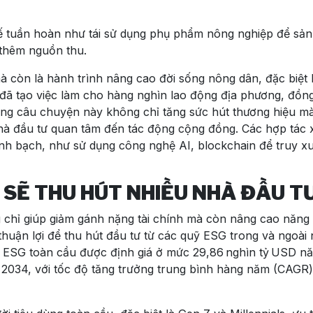
tế tuần hoàn như tái sử dụng phụ phẩm nông nghiệp để sản
 thêm nguồn thu.
còn là hành trình nâng cao đời sống nông dân, đặc biệt 
đã tạo việc làm cho hàng nghìn lao động địa phương, đồng
ững câu chuyện này không chỉ tăng sức hút thương hiệu m
nhà đầu tư quan tâm đến tác động cộng đồng. Các hợp tác 
nh bạch, như sử dụng công nghệ AI, blockchain để truy xu
 SẼ THU HÚT NHIỀU NHÀ ĐẦU T
chỉ giúp giảm gánh nặng tài chính mà còn nâng cao năng 
thuận lợi để thu hút đầu tư từ các quỹ ESG trong và ngoài 
 ESG toàn cầu được định giá ở mức 29,86 nghìn tỷ USD n
 2034, với tốc độ tăng trưởng trung bình hàng năm (CAGR)