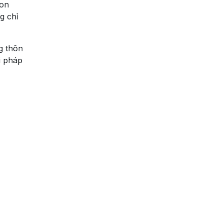
bon
g chỉ
g thôn
i pháp