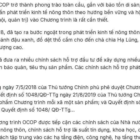
OP trở thành phong trào toàn cầu, gắn với bảo tồn di sản
ần phát triển kinh tế nông thôn theo hướng bền vững và h
i, quản trị) vào Chương trình là rất cần thiết.
, đã tạo ra bước ngoặt trong phát triển kinh tế nông thôn 
bánh đậu xanh, đồ dệt thổ cẩm cho đến chả chìa Hạ Lũng,
lượng cao.
đưa ra nhiều chính sách hỗ trợ đầu tư để xây dựng nhiều 
ến bảo quản, tiêu thụ sản phẩm. Các chính sách hỗ trợ phát
 ngày 7/5/2018 của Thủ tướng Chính phủ phê duyệt Chươn
yết định số 1048/QĐ-TTg ngày 21/8/2019 của Thủ tướng C
 phẩm Chương trình mỗi xã một sản phẩm; và Quyết định s
g Quyết định số 1048/ QĐ-TTg…
ơng trình OCOP được tiếp cận các chính sách của Nhà nư
 nông thôn, chính sách hỗ trợ lãi suất tín dụng, khoa học,
ách tập trung vào các hạ tầng điện, công nghệ, hạ tầng t