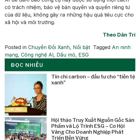
có trách nhiệm, bảo vệ bản quyền và quyền riêng tư
của dữ liệu, không gây ra những hậu quả tiêu cực cho
xã hội và môi trường.
Theo Dân Trí
Posted in
Chuyển Đổi Xanh
,
Nổi bật
Tagged
An ninh
mạng
,
Công nghệ Al
,
Dầu mỏ
,
ESG
ĐỌC NHIỀU
Tín chỉ carbon – đầu tư cho “tiền tệ
xanh”
Hội thảo Truy Xuất Nguồn Gốc Sản
Phẩm và Lộ Trình ESG – Cơ Hội
Vàng Cho Doanh Nghiệp Phát
Triển Bền Vững