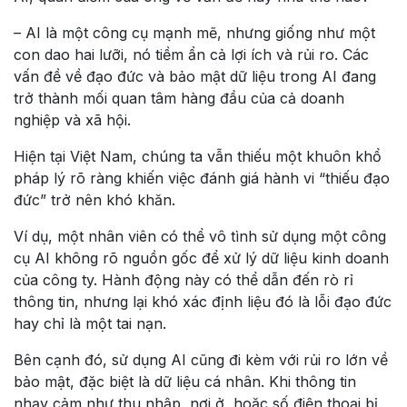
– AI là một công cụ mạnh mẽ, nhưng giống như một
con dao hai lưỡi, nó tiềm ẩn cả lợi ích và rủi ro. Các
vấn đề về đạo đức và bảo mật dữ liệu trong AI đang
trở thành mối quan tâm hàng đầu của cả doanh
nghiệp và xã hội.
Hiện tại Việt Nam, chúng ta vẫn thiếu một khuôn khổ
pháp lý rõ ràng khiến việc đánh giá hành vi “thiếu đạo
đức” trở nên khó khăn.
Ví dụ, một nhân viên có thể vô tình sử dụng một công
cụ AI không rõ nguồn gốc để xử lý dữ liệu kinh doanh
của công ty. Hành động này có thể dẫn đến rò rỉ
thông tin, nhưng lại khó xác định liệu đó là lỗi đạo đức
hay chỉ là một tai nạn.
Bên cạnh đó, sử dụng AI cũng đi kèm với rủi ro lớn về
bảo mật, đặc biệt là dữ liệu cá nhân. Khi thông tin
nhạy cảm như thu nhập, nơi ở, hoặc số điện thoại bị