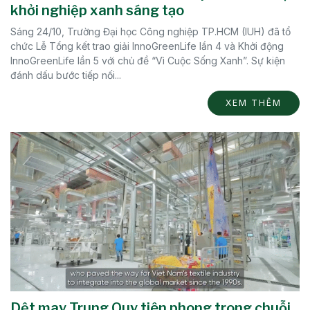
khởi nghiệp xanh sáng tạo
Sáng 24/10, Trường Đại học Công nghiệp TP.HCM (IUH) đã tổ
chức Lễ Tổng kết trao giải InnoGreenLife lần 4 và Khởi động
InnoGreenLife lần 5 với chủ đề “Vì Cuộc Sống Xanh”. Sự kiện
đánh dấu bước tiếp nối...
XEM THÊM
Dệt may Trung Quy tiên phong trong chuỗi