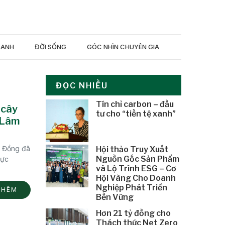
XANH
ĐỜI SỐNG
GÓC NHÌN CHUYÊN GIA
ĐỌC NHIỀU
Tín chỉ carbon – đầu
 cây
tư cho “tiền tệ xanh”
p Lâm
m Đồng đã
Hội thảo Truy Xuất
Nguồn Gốc Sản Phẩm
hực
và Lộ Trình ESG – Cơ
Hội Vàng Cho Doanh
Nghiệp Phát Triển
THÊM
Bền Vững
Hơn 21 tỷ đồng cho
Thách thức Net Zero