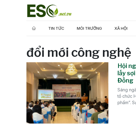
TIN TỨC
MÔI TRƯỜNG
XÃ HỘI
đổi mới công nghệ
Hội ng
lấy sợ
Đồng
Sáng ngà
tổ chức H
phẩm”. Sự