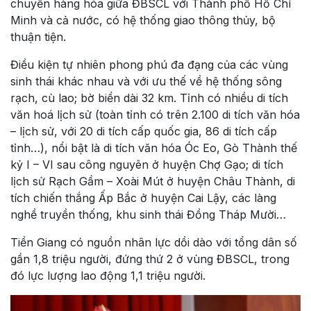
chuyển hàng hóa giữa ĐBSCL với Thành phố Hồ Chí
Minh và cả nước, có hệ thống giao thông thủy, bộ
thuận tiện.
Điều kiện tự nhiên phong phú đa đạng của các vùng
sinh thái khác nhau và với ưu thế về hệ thống sông
rạch, cù lao; bờ biển dài 32 km. Tỉnh có nhiều di tích
văn hoá lịch sử (toàn tỉnh có trên 2.100 di tích văn hóa
– lịch sử, với 20 di tích cấp quốc gia, 86 di tích cấp
tỉnh…), nổi bật là di tích văn hóa Óc Eo, Gò Thành thế
kỷ I – VI sau công nguyên ở huyện Chợ Gạo; di tích
lịch sử Rạch Gầm – Xoài Mút ở huyện Châu Thành, di
tích chiến thắng Ấp Bắc ở huyện Cai Lậy, các làng
nghề truyền thống, khu sinh thái Đồng Tháp Mười…
Tiền Giang có nguồn nhân lực dồi dào với tổng dân số
gần 1,8 triệu người, đứng thứ 2 ở vùng ĐBSCL, trong
đó lực lượng lao động 1,1 triệu người.