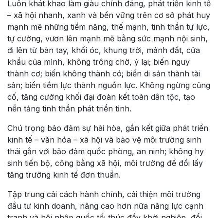
Luôn khát khao làm giàu chính đáng, phát triển kinh tế
– xã hội nhanh, xanh và bền vững trên cơ sở phát huy
mạnh mẽ những tiềm năng, thế mạnh, tinh thần tự lực,
tự cường, vươn lên mạnh mẽ bằng sức mạnh nội sinh,
đi lên từ bàn tay, khối óc, khung trời, mảnh đất, cửa
khẩu của mình, không trông chờ, ỷ lại; biến nguy
thành cơ; biến không thành có; biến di sản thành tài
sản; biến tiềm lực thành nguồn lực. Không ngừng củng
cố, tăng cường khối đại đoàn kết toàn dân tộc, tạo
nền tảng tinh thần phát triển tỉnh.
Chú trọng bảo đảm sự hài hòa, gắn kết giữa phát triển
kinh tế – văn hóa – xã hội và bảo vệ môi trường sinh
thái gắn với bảo đảm quốc phòng, an ninh; không hy
sinh tiến bộ, công bằng xã hội, môi trường để đổi lấy
tăng trưởng kinh tế đơn thuần.
Tập trung cải cách hành chính, cải thiện môi trường
đầu tư kinh doanh, nâng cao hơn nữa năng lực cạnh
tranh và hội nhập quốc tế; thúc đẩy khởi nghiệp, đổi