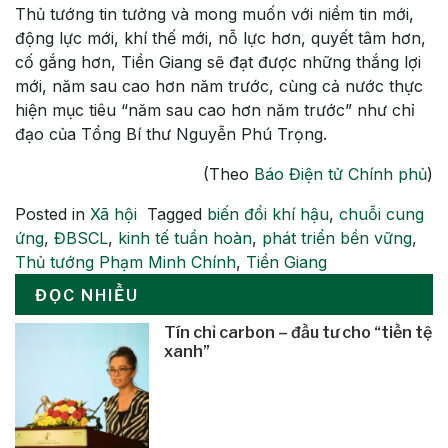
Thủ tướng tin tưởng và mong muốn với niềm tin mới,
động lực mới, khí thế mới, nỗ lực hơn, quyết tâm hơn,
cố gắng hơn, Tiền Giang sẽ đạt được những thắng lợi
mới, năm sau cao hơn năm trước, cùng cả nước thực
hiện mục tiêu “năm sau cao hơn năm trước” như chỉ
đạo của Tổng Bí thư Nguyễn Phú Trọng.
(Theo
Báo Điện tử Chính phủ
)
Posted in
Xã hội
Tagged
biến đổi khí hậu
,
chuỗi cung
ứng
,
ĐBSCL
,
kinh tế tuần hoàn
,
phát triển bền vững
,
Thủ tướng Phạm Minh Chính
,
Tiền Giang
ĐỌC NHIỀU
Tín chỉ carbon – đầu tư cho “tiền tệ
xanh”