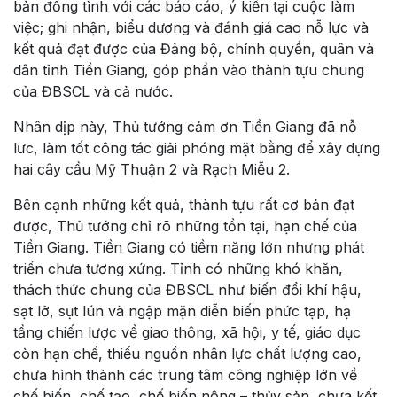
bản đồng tình với các báo cáo, ý kiến tại cuộc làm
việc; ghi nhận, biểu dương và đánh giá cao nỗ lực và
kết quả đạt được của Đảng bộ, chính quyền, quân và
dân tỉnh Tiền Giang, góp phần vào thành tựu chung
của ĐBSCL và cả nước.
Nhân dịp này, Thủ tướng cảm ơn Tiền Giang đã nỗ
lưc, làm tốt công tác giải phóng mặt bằng để xây dựng
hai cây cầu Mỹ Thuận 2 và Rạch Miễu 2.
Bên cạnh những kết quả, thành tựu rất cơ bản đạt
được, Thủ tướng chỉ rõ những tồn tại, hạn chế của
Tiền Giang. Tiền Giang có tiềm năng lớn nhưng phát
triển chưa tương xứng. Tỉnh có những khó khăn,
thách thức chung của ĐBSCL như biến đổi khí hậu,
sạt lở, sụt lún và ngập mặn diễn biến phức tạp, hạ
tầng chiến lược về giao thông, xã hội, y tế, giáo dục
còn hạn chế, thiếu nguồn nhân lực chất lượng cao,
chưa hình thành các trung tâm công nghiệp lớn về
chế biến, chế tạo, chế biến nông – thủy sản, chưa kết