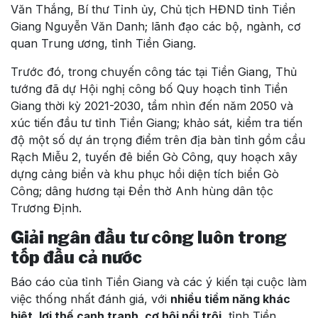
Văn Thắng, Bí thư Tỉnh ủy, Chủ tịch HĐND tỉnh Tiền
Giang Nguyễn Văn Danh; lãnh đạo các bộ, ngành, cơ
quan Trung ương, tỉnh Tiền Giang.
Trước đó, trong chuyến công tác tại Tiền Giang, Thủ
tướng đã dự Hội nghị công bố Quy hoạch tỉnh Tiền
Giang thời kỳ 2021-2030, tầm nhìn đến năm 2050 và
xúc tiến đầu tư tỉnh Tiền Giang; khảo sát, kiểm tra tiến
độ một số dự án trọng điểm trên địa bàn tỉnh gồm cầu
Rạch Miễu 2, tuyến đê biển Gò Công, quy hoạch xây
dựng cảng biển và khu phục hồi diện tích biển Gò
Công; dâng hương tại Đền thờ Anh hùng dân tộc
Trương Định.
Giải ngân đầu tư công luôn trong
tốp đầu cả nước
Báo cáo của tỉnh Tiền Giang và các ý kiến tại cuộc làm
việc thống nhất đánh giá, với
nhiều tiềm năng khác
biệt, lợi thế cạnh tranh, cơ hội nổi trội,
tỉnh Tiền