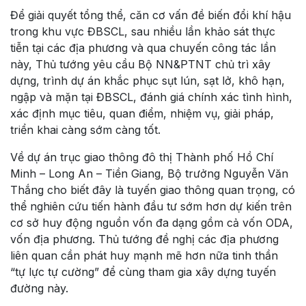
Để giải quyết tổng thể, căn cơ vấn đề biến đổi khí hậu
trong khu vực ĐBSCL, sau nhiều lần khảo sát thực
tiễn tại các địa phương và qua chuyến công tác lần
này, Thủ tướng yêu cầu Bộ NN&PTNT chủ trì xây
dựng, trình dự án khắc phục sụt lún, sạt lở, khô hạn,
ngập và mặn tại ĐBSCL, đánh giá chính xác tình hình,
xác định mục tiêu, quan điểm, nhiệm vụ, giải pháp,
triển khai càng sớm càng tốt.
Về dự án trục giao thông đô thị Thành phố Hồ Chí
Minh – Long An – Tiền Giang, Bộ trưởng Nguyễn Văn
Thắng cho biết đây là tuyến giao thông quan trọng, có
thể nghiên cứu tiến hành đầu tư sớm hơn dự kiến trên
cơ sở huy động nguồn vốn đa dạng gồm cả vốn ODA,
vốn địa phương. Thủ tướng đề nghị các địa phương
liên quan cần phát huy mạnh mẽ hơn nữa tinh thần
“tự lực tự cường” để cùng tham gia xây dựng tuyến
đường này.